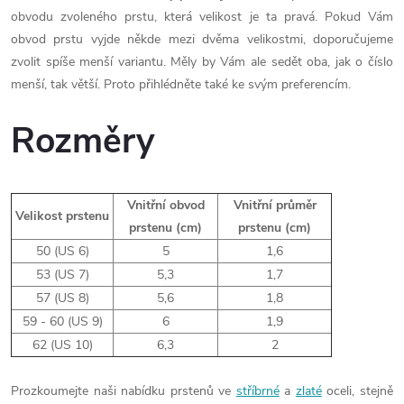
obvodu zvoleného prstu, která velikost je ta pravá. Pokud Vám
obvod prstu vyjde někde mezi dvěma velikostmi, doporučujeme
zvolit spíše menší variantu. Měly by Vám ale sedět oba, jak o číslo
menší, tak větší. Proto přihlédněte také ke svým preferencím.
Rozměry
Vnitřní obvod
Vnitřní průměr
Velikost prstenu
prstenu (cm)
prstenu (cm)
50 (US 6)
5
1,6
53 (US 7)
5,3
1,7
57 (US 8)
5,6
1,8
59 - 60 (US 9)
6
1,9
62 (US 10)
6,3
2
Prozkoumejte naši nabídku prstenů ve
stříbrné
a
zlaté
oceli, stejně