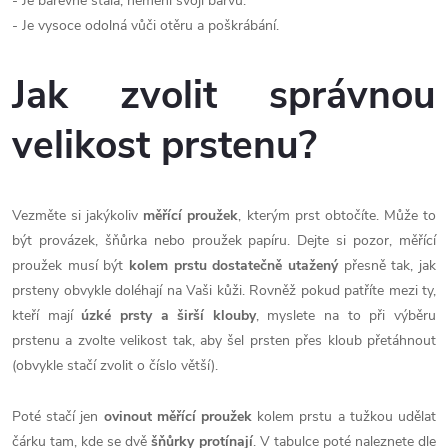
- Je barevně stálá, nemění svoji barvu.
- Je vysoce odolná vůči otěru a poškrábání.
Jak zvolit správnou
velikost prstenu?
Vezměte si jakýkoliv
měřící proužek
, kterým prst obtočíte. Může to
být provázek, šňůrka nebo proužek papíru. Dejte si pozor, měřící
proužek musí být
kolem prstu dostatečně utažený
přesně tak, jak
prsteny obvykle doléhají na Vaši kůži. Rovněž pokud patříte mezi ty,
kteří mají
úzké prsty a širší klouby
, myslete na to při výběru
prstenu a zvolte velikost tak, aby šel prsten přes kloub přetáhnout
(obvykle stačí zvolit o číslo větší).
Poté stačí jen
ovinout měřící proužek
kolem prstu a tužkou udělat
čárku tam, kde se dvě
šňůrky protínají
. V tabulce poté naleznete dle