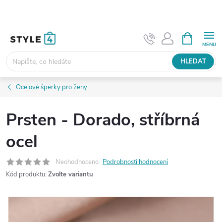
Přejít
na
obsah
NÁKUPNÍ
KOŠÍK
HLEDAT
Ocelové šperky pro ženy
Prsten - Dorado, stříbrná
ocel
Neohodnoceno
Podrobnosti hodnocení
Kód produktu:
Zvolte variantu