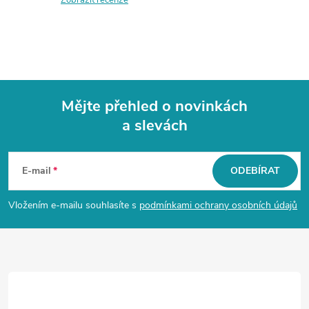
Mějte přehled o novinkách
a slevách
Z
á
E-mail
ODEBÍRAT
p
Vložením e-mailu souhlasíte s
podmínkami ochrany osobních údajů
a
t