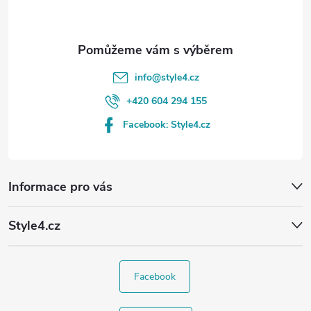
í
info
@
style4.cz
+420 604 294 155
Facebook: Style4.cz
Informace pro vás
Style4.cz
Facebook