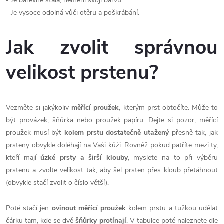
- Je barevně stálá, nemění svoji barvu.
- Je vysoce odolná vůči otěru a poškrábání.
Jak zvolit správnou
velikost prstenu?
Vezměte si jakýkoliv
měřící proužek
, kterým prst obtočíte. Může to
být provázek, šňůrka nebo proužek papíru. Dejte si pozor, měřící
proužek musí být
kolem prstu dostatečně utažený
přesně tak, jak
prsteny obvykle doléhají na Vaši kůži. Rovněž pokud patříte mezi ty,
kteří mají
úzké prsty a širší klouby
, myslete na to při výběru
prstenu a zvolte velikost tak, aby šel prsten přes kloub přetáhnout
(obvykle stačí zvolit o číslo větší).
Poté stačí jen
ovinout měřící proužek
kolem prstu a tužkou udělat
čárku tam, kde se dvě
šňůrky protínají
. V tabulce poté naleznete dle