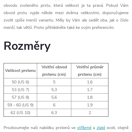
obvodu zvoleného prstu, která velikost je ta pravá. Pokud Vám
obvod prstu vyjde někde mezi dvěma velikostmi, doporučujeme
zvolit spíše menší variantu. Měly by Vám ale sedět oba, jak o číslo
menší, tak větší. Proto přihlédněte také ke svým preferencím.
Rozměry
Vnitřní obvod
Vnitřní průměr
Velikost prstenu
prstenu (cm)
prstenu (cm)
50 (US 6)
5
1,6
53 (US 7)
5,3
1,7
57 (US 8)
5,6
1,8
59 - 60 (US 9)
6
1,9
62 (US 10)
6,3
2
Prozkoumejte naši nabídku prstenů ve
stříbrné
a
zlaté
oceli, stejně