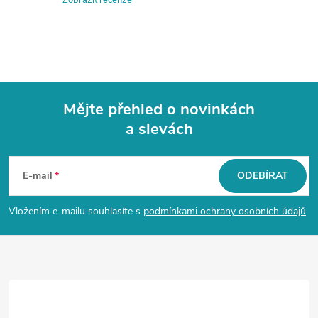
Mějte přehled o novinkách
a slevách
Z
á
E-mail
ODEBÍRAT
p
Vložením e-mailu souhlasíte s
podmínkami ochrany osobních údajů
a
t