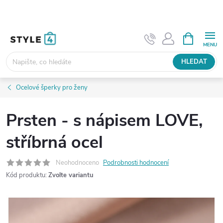
Přejít
na
obsah
NÁKUPNÍ
KOŠÍK
HLEDAT
Ocelové šperky pro ženy
Prsten - s nápisem LOVE,
stříbrná ocel
Neohodnoceno
Podrobnosti hodnocení
Kód produktu:
Zvolte variantu