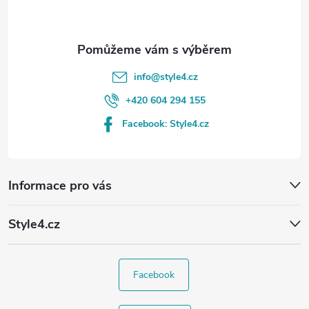
í
info
@
style4.cz
+420 604 294 155
Facebook: Style4.cz
Informace pro vás
Style4.cz
Facebook