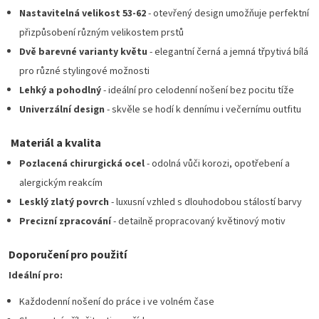
Nastavitelná velikost 53-62
- otevřený design umožňuje perfektní
přizpůsobení různým velikostem prstů
Dvě barevné varianty květu
- elegantní černá a jemná třpytivá bílá
pro různé stylingové možnosti
Lehký a pohodlný
- ideální pro celodenní nošení bez pocitu tíže
Univerzální design
- skvěle se hodí k dennímu i večernímu outfitu
Materiál a kvalita
Pozlacená chirurgická ocel
- odolná vůči korozi, opotřebení a
alergickým reakcím
Lesklý zlatý povrch
- luxusní vzhled s dlouhodobou stálostí barvy
Precizní zpracování
- detailně propracovaný květinový motiv
Doporučení pro použití
Ideální pro:
Každodenní nošení do práce i ve volném čase