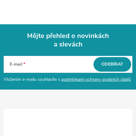
Mějte přehled o novinkách
a slevách
Z
á
E-mail
ODEBÍRAT
p
Vložením e-mailu souhlasíte s
podmínkami ochrany osobních údajů
a
t
í