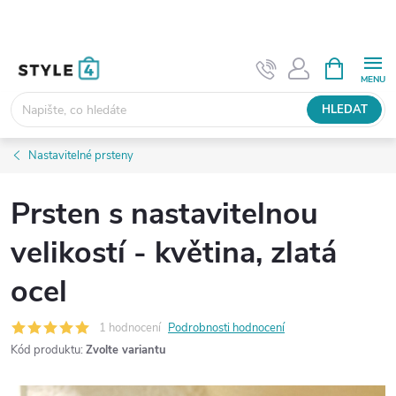
Přejít
na
obsah
NÁKUPNÍ
KOŠÍK
HLEDAT
Nastavitelné prsteny
Prsten s nastavitelnou
velikostí - květina, zlatá
ocel
1 hodnocení
Podrobnosti hodnocení
Kód produktu:
Zvolte variantu