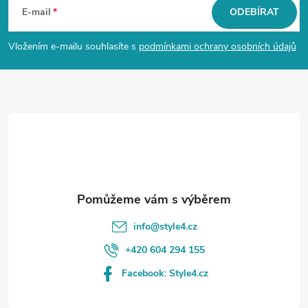
á
E-mail
ODEBÍRAT
p
Vložením e-mailu souhlasíte s
podmínkami ochrany osobních údajů
a
t
í
info
@
style4.cz
+420 604 294 155
Facebook: Style4.cz