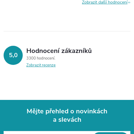
Zobrazit další hodnocení
Hodnocení zákazníků
5,0
3300 hodnocení
Zobrazit recenze
Mějte přehled o novinkách
a slevách
Z