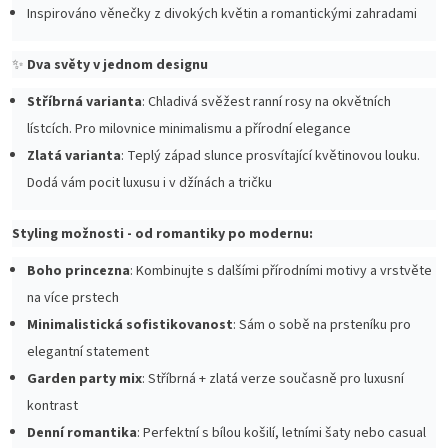
Inspirováno věnečky z divokých květin a romantickými zahradami
✨
Dva světy v jednom designu
Stříbrná varianta
: Chladivá svěžest ranní rosy na okvětních
lístcích. Pro milovnice minimalismu a přírodní elegance
Zlatá varianta
: Teplý západ slunce prosvítající květinovou louku.
Dodá vám pocit luxusu i v džínách a tričku
Styling možnosti - od romantiky po modernu:
Boho princezna
: Kombinujte s dalšími přírodními motivy a vrstvěte
na více prstech
Minimalistická sofistikovanost
: Sám o sobě na prsteníku pro
elegantní statement
Garden party mix
: Stříbrná + zlatá verze současně pro luxusní
kontrast
Denní romantika
: Perfektní s bílou košilí, letními šaty nebo casual