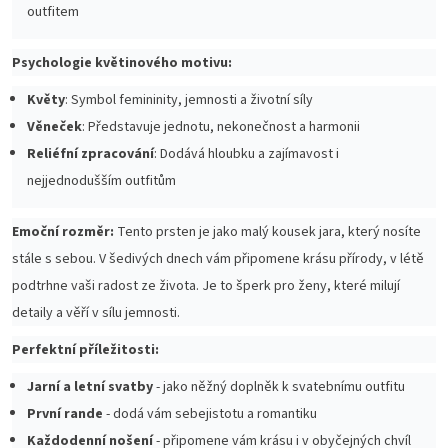
outfitem
Psychologie květinového motivu:
Květy
: Symbol femininity, jemnosti a životní síly
Věneček
: Představuje jednotu, nekonečnost a harmonii
Reliéfní zpracování
: Dodává hloubku a zajímavost i
nejjednodušším outfitům
Emoční rozměr:
Tento prsten je jako malý kousek jara, který nosíte
stále s sebou. V šedivých dnech vám připomene krásu přírody, v létě
podtrhne vaši radost ze života. Je to šperk pro ženy, které milují
detaily a věří v sílu jemnosti.
Perfektní příležitosti:
Jarní a letní svatby
- jako něžný doplněk k svatebnímu outfitu
První rande
- dodá vám sebejistotu a romantiku
Každodenní nošení
- připomene vám krásu i v obyčejných chvíl