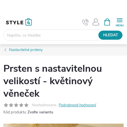
Přejít
na
obsah
NÁKUPNÍ
KOŠÍK
HLEDAT
Nastavitelné prsteny
Prsten s nastavitelnou
velikostí - květinový
věneček
Neohodnoceno
Podrobnosti hodnocení
Kód produktu:
Zvolte variantu