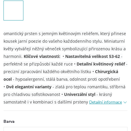
omantický prsten s jemným květinovým reliéfem, který přinese
kousek jarní poezie do vašeho každodenního stylu. Miniaturní
květy vytvářejí něžný věneček symbolizující přirozenou krásu a
harmonii.
Klíčové vlastnosti:
•
Nastavitelná velikost 53-62
-
perfektně se přizpůsobí každé ruce
•
Detailní květinový reliéf
-
precizní zpracování každého okvětního lístku
•
Chirurgická
ocel
- hypoalergenní, stálá barva, odolnost proti opotřebení
•
Dvě elegantní varianty
- zlatá pro teplou romantiku, stříbrná
pro chladivou sofistikovanost
•
Univerzální styl
- krásný
samostatně i v kombinaci s dalšími prsteny
Detailní informace
Barva