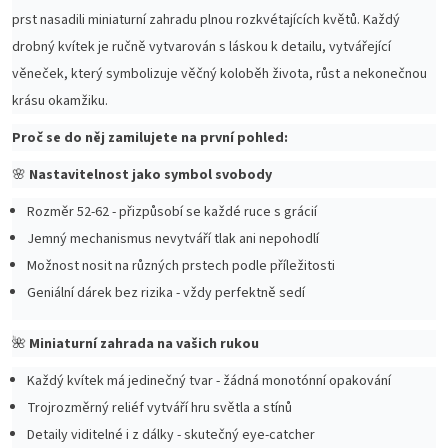
prst nasadili miniaturní zahradu plnou rozkvétajících květů. Každý
drobný kvítek je ručně vytvarován s láskou k detailu, vytvářející
věneček, který symbolizuje věčný koloběh života, růst a nekonečnou
krásu okamžiku.
Proč se do něj zamilujete na první pohled:
🌸
Nastavitelnost jako symbol svobody
Rozměr 52-62 - přizpůsobí se každé ruce s grácií
Jemný mechanismus nevytváří tlak ani nepohodlí
Možnost nosit na různých prstech podle příležitosti
Geniální dárek bez rizika - vždy perfektně sedí
🌺
Miniaturní zahrada na vašich rukou
Každý kvítek má jedinečný tvar - žádná monotónní opakování
Trojrozměrný reliéf vytváří hru světla a stínů
Detaily viditelné i z dálky - skutečný eye-catcher