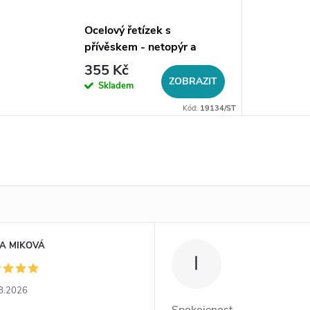
Ocelový řetízek s
přívěskem - netopýr a
měsíc
355 Kč
ZOBRAZIT
Skladem
Kód:
19134/ST
A MIKOVÁ
I
8.2026