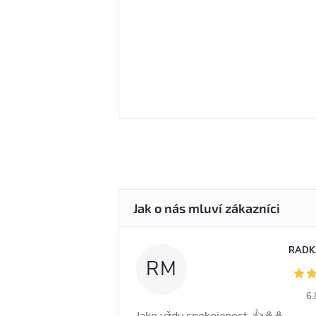
RADK
RM
6.