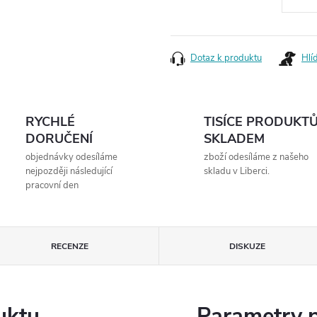
Měrná
cena:
Dotaz k produktu
Hlí
RYCHLÉ
TISÍCE PRODUKT
DORUČENÍ
SKLADEM
objednávky odesíláme
zboží odesíláme z našeho
nejpozději následující
skladu v Liberci.
pracovní den
RECENZE
DISKUZE
uktu
Parametry 