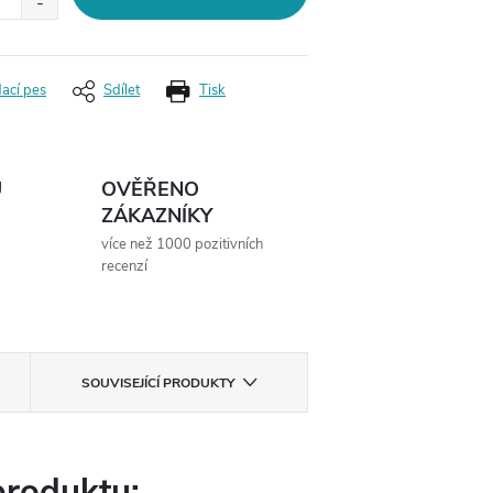
dací pes
Sdílet
Tisk
Ů
OVĚŘENO
ZÁKAZNÍKY
více než 1000 pozitivních
recenzí
SOUVISEJÍCÍ PRODUKTY
produktu: