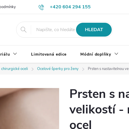
+420 604 294 155
podmínky
Výměna, vrácení a reklamace zboží
Doprava a platba
HLEDAT
riálu
Limitovaná edice
Módní doplňky
 chirurgické oceli
Ocelové šperky pro ženy
Prsten s nastavitelnou vel
Prsten s n
velikostí -
ocel