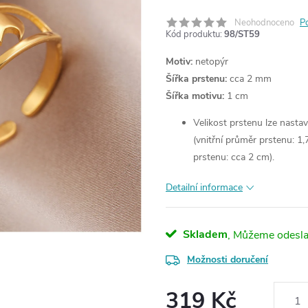
Neohodnoceno
P
Kód produktu:
98/ST59
Motiv:
netopýr
Šířka prstenu:
cca 2 mm
Šířka motivu:
1 cm
Velikost prstenu lze nastav
(vnitřní průměr prstenu: 1,
prstenu: cca 2 cm).
Detailní informace
Skladem
Možnosti doručení
319 Kč