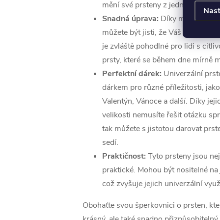
mění své prsteny z jednoho prstu 
Nast
Snadná úprava:
Díky možnosti je
můžete být jisti, že Váš prsten vž
je zvláště pohodlné pro lidi s cit
prsty, které se během dne mírně m
Perfektní dárek:
Univerzální prs
dárkem pro různé příležitosti, jak
Valentýn, Vánoce a další. Díky jeji
velikosti nemusíte řešit otázku s
tak můžete s jistotou darovat prst
sedí.
Praktičnost:
Tyto prsteny jsou nej
praktické. Mohou být nositelné na 
což zvyšuje jejich univerzální využi
Obohaťte svou šperkovnici o prsten, kt
krásný, ale také snadno přizpůsobitelný