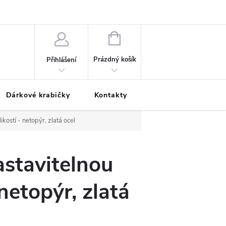
Podmínky ochrany osobních údajů
Odložená platba
Blog
Pé
NÁKUPNÍ
KOŠÍK
Prázdný košík
Přihlášení
Dárkové krabičky
Kontakty
Moje objednávka
ikostí - netopýr, zlatá ocel
astavitelnou
 netopýr, zlatá