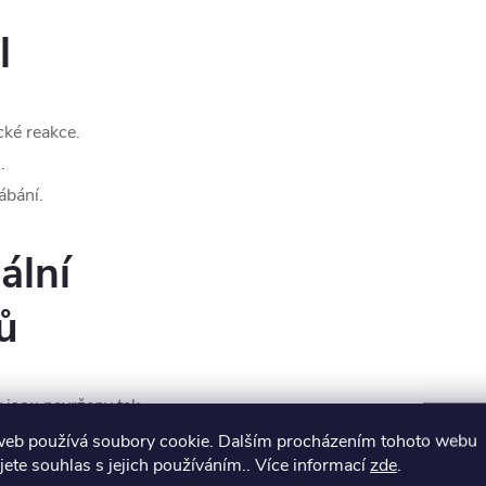
l
cké reakce.
.
ábání.
ální
ů
 jsou navrženy tak,
prsty. Ideální volba
web používá soubory cookie. Dalším procházením tohoto webu
jete souhlas s jejich používáním.. Více informací
zde
.
ikostí nebo rádi