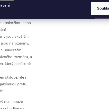
na druhý.
avení
Souhl
dnoduché úpravy si
dy skvěle padne. To
livou pokožkou nebo
ění.
teny jsou skvělým
o jsou narozeniny,
ch univerzální
právného rozměru, a
en, který perfektně
en stylové, ale i
jakémkoli prstu,
tí.
erý není pouze
 a pohodlný na