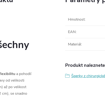
Hmotnost
:
EAN
:
všechny
Materiál
:
Produkt naleznete 
flexibilitu
a pohodlí
Šperky z chirurgické
vy od velikosti
) až po velikost
2 cm), se snadno