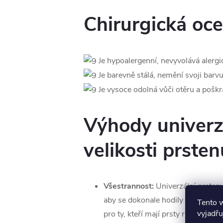
Chirurgická oce
Je hypoalergenní, nevyvolává alergi
Je barevně stálá, nemění svoji barvu
Je vysoce odolná vůči otěru a poškr
Výhody univerz
velikosti prsten
Všestrannost:
Univerzální prsteny
aby se dokonale hodily na všechny 
Tento 
vyjadřu
pro ty, kteří mají prsty různých vel