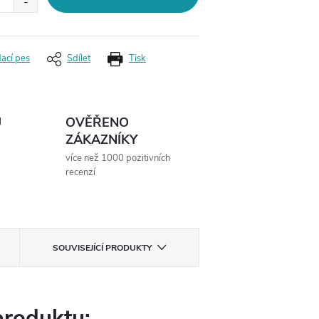
dací pes
Sdílet
Tisk
Ů
OVĚŘENO
ZÁKAZNÍKY
více než 1000 pozitivních
recenzí
SOUVISEJÍCÍ PRODUKTY
produktu: