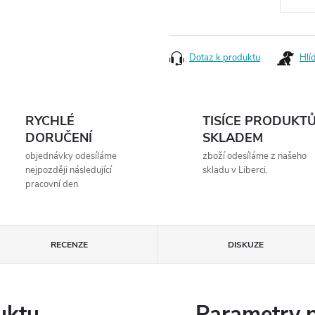
Měrná
cena:
Dotaz k produktu
Hlí
RYCHLÉ
TISÍCE PRODUKT
DORUČENÍ
SKLADEM
objednávky odesíláme
zboží odesíláme z našeho
nejpozději následující
skladu v Liberci.
pracovní den
RECENZE
DISKUZE
uktu
Parametry 