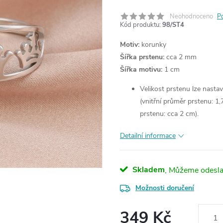
Neohodnoceno
P
Kód produktu:
98/ST4
Motiv:
korunky
Šířka prstenu:
cca 2 mm
Šířka motivu:
1 cm
Velikost prstenu lze nastav
(vnitřní průměr prstenu: 1,
prstenu: cca 2 cm).
Detailní informace
Skladem
Možnosti doručení
349 Kč