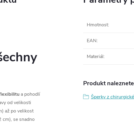
Hmotnost
:
EAN
:
všechny
Materiál
:
Produkt naleznete 
flexibilitu
a pohodlí
Šperky z chirurgické
vy od velikosti
) až po velikost
2 cm), se snadno