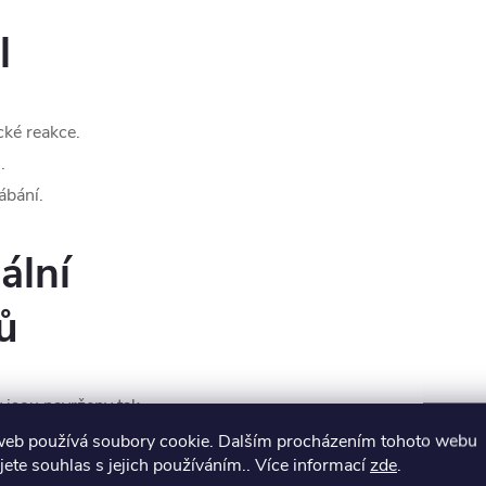
l
cké reakce.
.
ábání.
ální
ů
 jsou navrženy tak,
prsty. Ideální volba
web používá soubory cookie. Dalším procházením tohoto webu
jete souhlas s jejich používáním.. Více informací
zde
.
ikostí nebo rádi