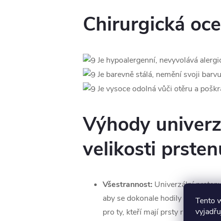
Chirurgická oce
Je hypoalergenní, nevyvolává alergi
Je barevně stálá, nemění svoji barvu
Je vysoce odolná vůči otěru a poškr
Výhody univerz
velikosti prsten
Všestrannost:
Univerzální prsteny
aby se dokonale hodily na všechny 
Tento 
vyjadřu
pro ty, kteří mají prsty různých vel