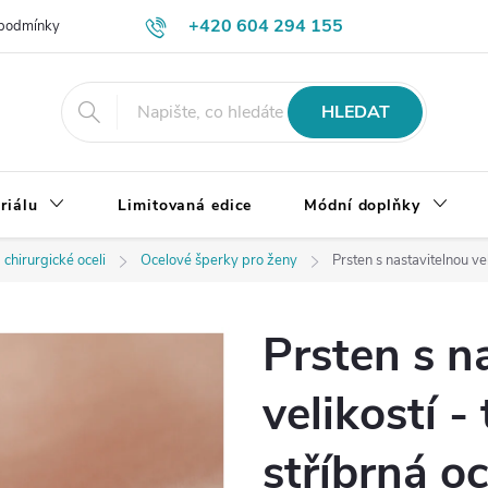
+420 604 294 155
podmínky
Výměna, vrácení a reklamace zboží
Doprava a platba
HLEDAT
riálu
Limitovaná edice
Módní doplňky
 chirurgické oceli
Ocelové šperky pro ženy
Prsten s nastavitelnou vel
Prsten s n
velikostí -
stříbrná oc