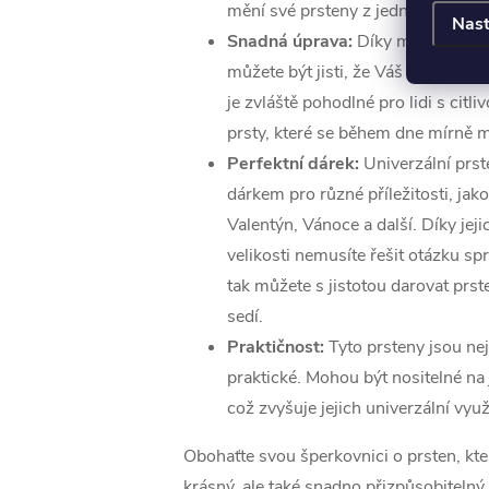
mění své prsteny z jednoho prstu 
Nast
Snadná úprava:
Díky možnosti je
můžete být jisti, že Váš prsten vž
je zvláště pohodlné pro lidi s cit
prsty, které se během dne mírně m
Perfektní dárek:
Univerzální prs
dárkem pro různé příležitosti, jak
Valentýn, Vánoce a další. Díky jeji
velikosti nemusíte řešit otázku s
tak můžete s jistotou darovat prst
sedí.
Praktičnost:
Tyto prsteny jsou nej
praktické. Mohou být nositelné na 
což zvyšuje jejich univerzální využi
Obohaťte svou šperkovnici o prsten, kt
krásný, ale také snadno přizpůsobitelný