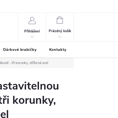
Podmínky ochrany osobních údajů
Odložená platba
Blog
Pé
NÁKUPNÍ
KOŠÍK
Prázdný košík
Přihlášení
Dárkové krabičky
Kontakty
Moje objednávka
ikostí - tři korunky, stříbrná ocel
astavitelnou
 tři korunky,
el