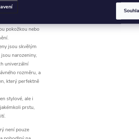
na druhý.
avení
Souhl
dnoduché úpravy si
dy skvěle padne. To
livou pokožkou nebo
ění.
teny jsou skvělým
o jsou narozeniny,
ch univerzální
právného rozměru, a
en, který perfektně
en stylové, ale i
jakémkoli prstu,
tí.
erý není pouze
 a pohodlný na