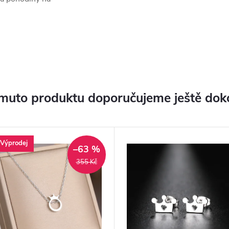
muto produktu doporučujeme ještě dok
Výprodej
–63 %
355 Kč