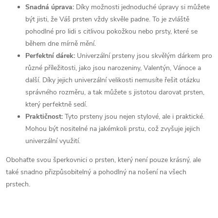
Snadná úprava:
Díky možnosti jednoduché úpravy si můžete
být jisti, že Váš prsten vždy skvěle padne. To je zvláště
pohodlné pro lidi s citlivou pokožkou nebo prsty, které se
během dne mírně mění.
Perfektní dárek:
Univerzální prsteny jsou skvělým dárkem pro
různé příležitosti, jako jsou narozeniny, Valentýn, Vánoce a
další. Díky jejich univerzální velikosti nemusíte řešit otázku
správného rozměru, a tak můžete s jistotou darovat prsten,
který perfektně sedí.
Praktičnost:
Tyto prsteny jsou nejen stylové, ale i praktické.
Mohou být nositelné na jakémkoli prstu, což zvyšuje jejich
univerzální využití.
Obohaťte svou šperkovnici o prsten, který není pouze krásný, ale
také snadno přizpůsobitelný a pohodlný na nošení na všech
prstech.