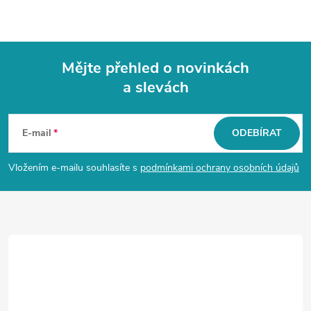
Mějte přehled o novinkách
a slevách
Z
á
E-mail
ODEBÍRAT
p
Vložením e-mailu souhlasíte s
podmínkami ochrany osobních údajů
a
t
í