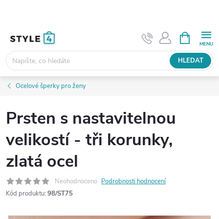
Přejít
na
obsah
NÁKUPNÍ
KOŠÍK
HLEDAT
Ocelové šperky pro ženy
Prsten s nastavitelnou
velikostí - tři korunky,
zlatá ocel
Neohodnoceno
Podrobnosti hodnocení
Kód produktu:
98/ST75