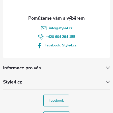
í
info
@
style4.cz
+420 604 294 155
Facebook: Style4.cz
Informace pro vás
Style4.cz
Facebook