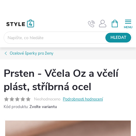
Přejít
na
obsah
NÁKUPNÍ
KOŠÍK
HLEDAT
Ocelové šperky pro ženy
Prsten - Včela Oz a včelí
plást, stříbrná ocel
Neohodnoceno
Podrobnosti hodnocení
Kód produktu:
Zvolte variantu