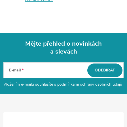
Mějte přehled o novinkách
a slevách
Z
á
E-mail
ODEBÍRAT
p
Vložením e-mailu souhlasíte s
podmínkami ochrany osobních údajů
a
t