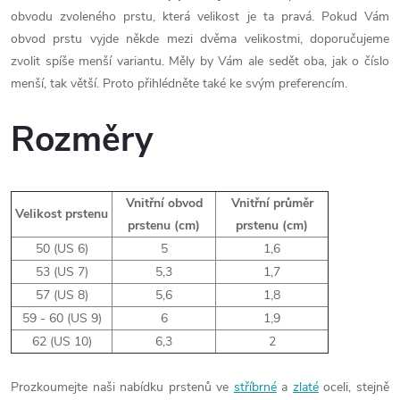
obvodu zvoleného prstu, která velikost je ta pravá. Pokud Vám
obvod prstu vyjde někde mezi dvěma velikostmi, doporučujeme
zvolit spíše menší variantu. Měly by Vám ale sedět oba, jak o číslo
menší, tak větší. Proto přihlédněte také ke svým preferencím.
Rozměry
Vnitřní obvod
Vnitřní průměr
Velikost prstenu
prstenu (cm)
prstenu (cm)
50 (US 6)
5
1,6
53 (US 7)
5,3
1,7
57 (US 8)
5,6
1,8
59 - 60 (US 9)
6
1,9
62 (US 10)
6,3
2
Prozkoumejte naši nabídku prstenů ve
stříbrné
a
zlaté
oceli, stejně