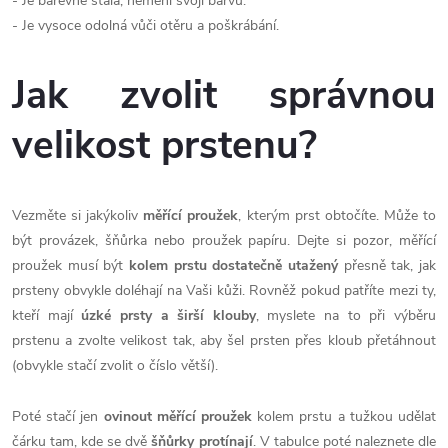
- Je barevně stálá, nemění svoji barvu.
- Je vysoce odolná vůči otěru a poškrábání.
Jak zvolit správnou
velikost prstenu?
Vezměte si jakýkoliv
měřící proužek
, kterým prst obtočíte. Může to
být provázek, šňůrka nebo proužek papíru. Dejte si pozor, měřící
proužek musí být
kolem prstu dostatečně utažený
přesně tak, jak
prsteny obvykle doléhají na Vaši kůži. Rovněž pokud patříte mezi ty,
kteří mají
úzké prsty a širší klouby
, myslete na to při výběru
prstenu a zvolte velikost tak, aby šel prsten přes kloub přetáhnout
(obvykle stačí zvolit o číslo větší).
Poté stačí jen
ovinout měřící proužek
kolem prstu a tužkou udělat
čárku tam, kde se dvě
šňůrky protínají
. V tabulce poté naleznete dle