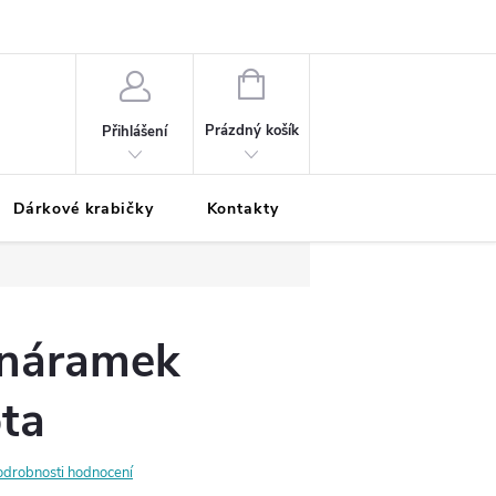
Podmínky ochrany osobních údajů
Odložená platba
Blog
Pé
NÁKUPNÍ
KOŠÍK
Prázdný košík
Přihlášení
Dárkové krabičky
Kontakty
Moje objednávka
 náramek
ta
odrobnosti hodnocení