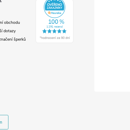
z
ní obchodu
ší dotazy
značení šperků
m