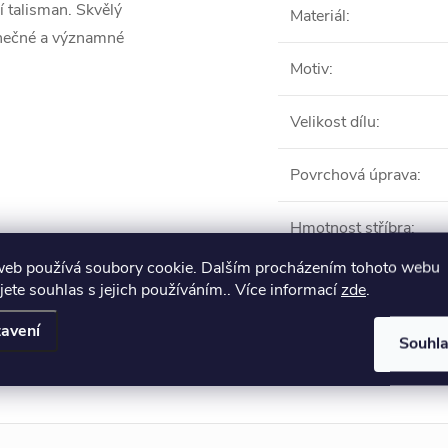
 talisman. Skvělý
Materiál
:
inečné a významné
Motiv
:
Velikost dílu
:
Povrchová úprava
:
Hmotnost stříbra
:
web používá soubory cookie. Dalším procházením tohoto webu
jete souhlas s jejich používáním.. Více informací
zde
.
Produkt naleznete 
avení
Souhl
Na ruku