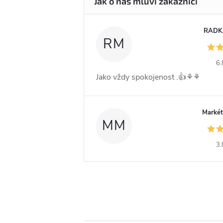
RADK
RM
6.
Jako vždy spokojenost .👍⚘️⚘️
Markét
MM
3.