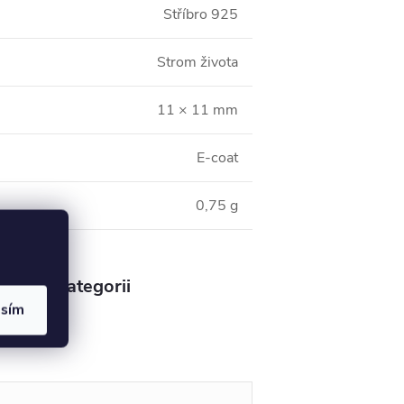
Stříbro 925
Strom života
11 × 11 mm
E-coat
0,75 g
v této kategorii
asím