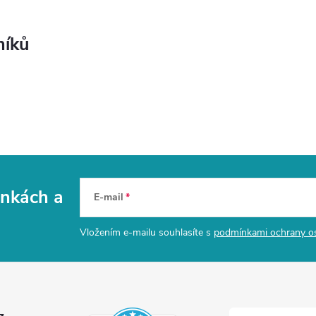
níků
vinkách
a
E-mail
Vložením e-mailu souhlasíte s
podmínkami ochrany o