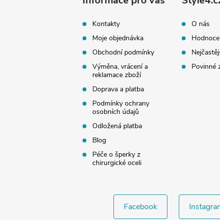
a
Informace pro vás
Style4.c
t
Kontakty
O nás
Moje objednávka
Hodnoce
í
Obchodní podmínky
Nejčastěj
Výměna, vrácení a
Povinné 
reklamace zboží
Doprava a platba
Podmínky ochrany
osobních údajů
Odložená platba
Blog
Péče o šperky z
chirurgické oceli
Facebook
Instagra