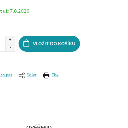
7.8.2026
VLOŽIT DO KOŠÍKU
dací pes
Sdílet
Tisk
Ů
OVĚŘENO