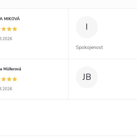
A MIKOVÁ
I
8.2026
Spokojenost
a Müllerová
JB
8.2026