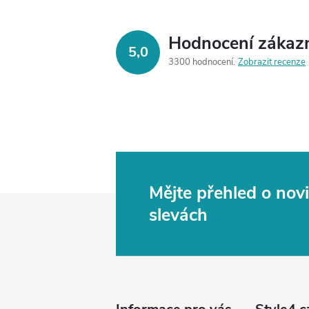
Hodnocení zákaz
5,0
3300 hodnocení
Zobrazit recenze
Mějte přehled o no
Z
slevách
á
p