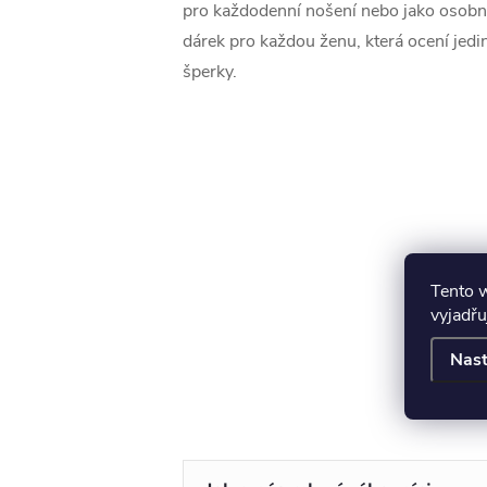
pro každodenní nošení nebo jako osobní
dárek pro každou ženu, která ocení jed
šperky.
Tento 
vyjadřu
Nast