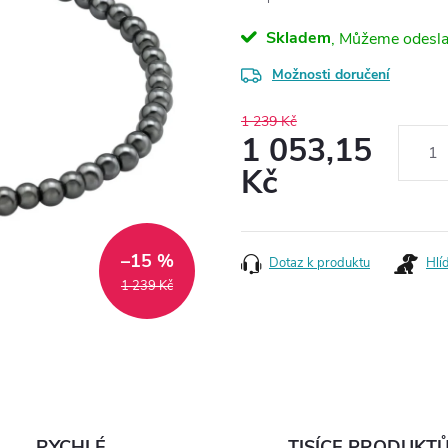
Skladem
Možnosti doručení
1 239 Kč
1 053,15
Kč
Měrná
cena:
–15 %
Dotaz k produktu
Hlí
1 239 Kč
RYCHLÉ
TISÍCE PRODUKT