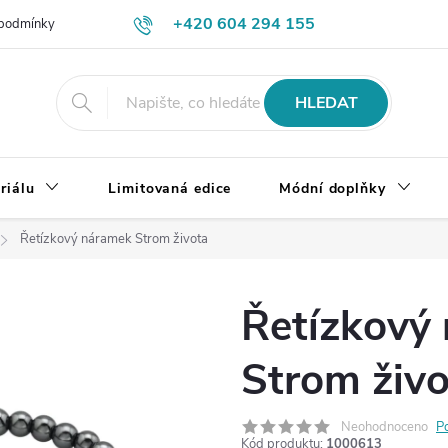
+420 604 294 155
podmínky
Výměna, vrácení a reklamace zboží
Doprava a platba
HLEDAT
riálu
Limitovaná edice
Módní doplňky
Řetízkový náramek Strom života
Řetízkový
Strom živo
Neohodnoceno
P
Kód produktu:
1000613