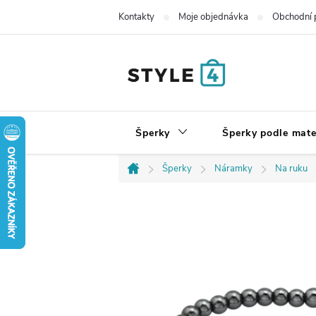
Přejít
Kontakty
Moje objednávka
Obchodní 
na
obsah
Šperky
Šperky podle mate
Šperky
Náramky
Na ruku
Domů