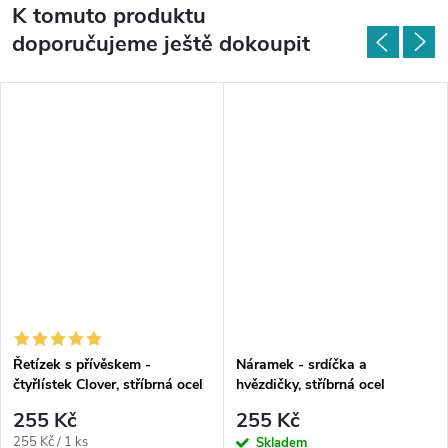
K tomuto produktu
doporučujeme ještě dokoupit
Řetízek s přívěskem -
Náramek - srdíčka a
čtyřlístek Clover, stříbrná ocel
hvězdičky, stříbrná ocel
255 Kč
255 Kč
Měrná
255 Kč / 1 ks
Skladem