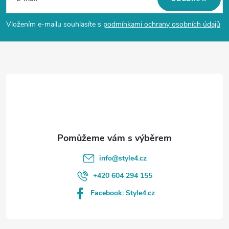
p
Vložením e-mailu souhlasíte s
podmínkami ochrany osobních údajů
a
t
í
info
@
style4.cz
+420 604 294 155
Facebook: Style4.cz