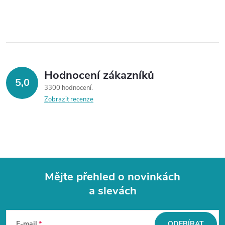
Hodnocení zákazníků
5,0
3300 hodnocení
Zobrazit recenze
Mějte přehled o novinkách
a slevách
Z
á
E-mail
ODEBÍRAT