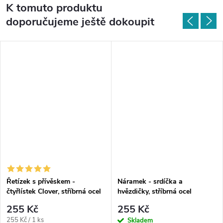
K tomuto produktu
doporučujeme ještě dokoupit
Řetízek s přívěskem -
Náramek - srdíčka a
čtyřlístek Clover, stříbrná ocel
hvězdičky, stříbrná ocel
255 Kč
255 Kč
Měrná
255 Kč / 1 ks
Skladem