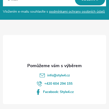
p
Vložením e-mailu souhlasíte s
podmínkami ochrany osobních údajů
a
t
í
info
@
style4.cz
+420 604 294 155
Facebook: Style4.cz