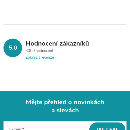
Hodnocení zákazníků
5,0
3300 hodnocení
Zobrazit recenze
Mějte přehled o novinkách
a slevách
Z
á
E-mail
ODEBÍRAT