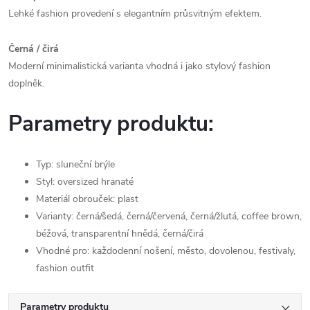
Lehké fashion provedení s elegantním průsvitným efektem.
Černá / čirá
Moderní minimalistická varianta vhodná i jako stylový fashion
doplněk.
Parametry produktu:
Typ: sluneční brýle
Styl: oversized hranaté
Materiál obrouček: plast
Varianty: černá/šedá, černá/červená, černá/žlutá, coffee brown,
béžová, transparentní hnědá, černá/čirá
Vhodné pro: každodenní nošení, město, dovolenou, festivaly,
fashion outfit
Parametry produktu