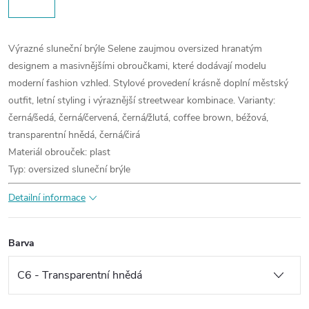
Výrazné sluneční brýle Selene zaujmou oversized hranatým
designem a masivnějšími obroučkami, které dodávají modelu
moderní fashion vzhled. Stylové provedení krásně doplní městský
outfit, letní styling i výraznější streetwear kombinace.
Varianty:
černá/šedá, černá/červená, černá/žlutá, coffee brown, béžová,
transparentní hnědá, černá/čirá
Materiál obrouček: plast
Typ: oversized sluneční brýle
Detailní informace
Barva