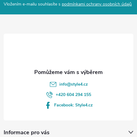
p
Vložením e-mailu souhlasíte s
podmínkami ochrany osobních údajů
a
t
í
info
@
style4.cz
+420 604 294 155
Facebook: Style4.cz
Informace pro vás