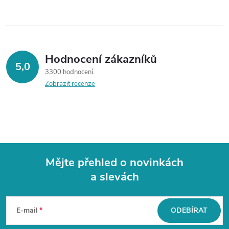
Hodnocení zákazníků
5,0
3300 hodnocení
Zobrazit recenze
Mějte přehled o novinkách
a slevách
Z
á
E-mail
ODEBÍRAT