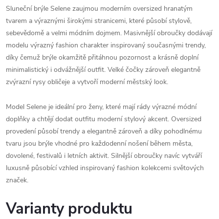
Sluneční brýle Selene zaujmou moderním oversized hranatým
tvarem a výraznými širokými stranicemi, které působí stylově,
sebevědomě a velmi módním dojmem. Masivnější obroučky dodávají
modelu výrazný fashion charakter inspirovaný současnými trendy,
díky čemuž brýle okamžitě přitáhnou pozornost a krásně doplní
minimalistický i odvážnější outfit. Velké čočky zároveň elegantně
zvýrazní rysy obličeje a vytvoří moderní městský look.
Model Selene je ideální pro ženy, které mají rády výrazné módní
doplňky a chtějí dodat outfitu moderní stylový akcent. Oversized
provedení působí trendy a elegantně zároveň a díky pohodlnému
tvaru jsou brýle vhodné pro každodenní nošení během města,
dovolené, festivalů i letních aktivit. Silnější obroučky navíc vytváří
luxusně působící vzhled inspirovaný fashion kolekcemi světových
značek.
Varianty produktu