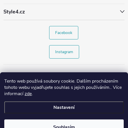
Style4.cz
Facebook
Instagram
Tento web používá soubory cookie. Dalším procházením
tohoto webu vyjadřujete souhlas s jejich používáním.. Více
informací
zde
.
Nastavení
Copyright 2026
Style4.cz
. Všechna práva vyhrazena.
Souhlasím