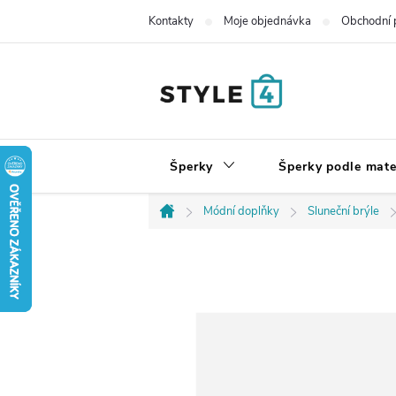
Přejít
Kontakty
Moje objednávka
Obchodní 
na
obsah
Šperky
Šperky podle mate
Módní doplňky
Sluneční brýle
Domů