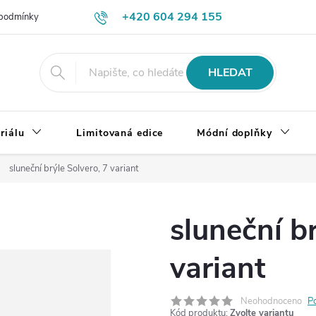
+420 604 294 155
podmínky
Výměna, vrácení a reklamace zboží
Doprava a platba
HLEDAT
riálu
Limitovaná edice
Módní doplňky
sluneční brýle Solvero, 7 variant
sluneční br
variant
Neohodnoceno
P
Kód produktu:
Zvolte variantu