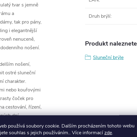
EAN
:
latý tvar s jemně
 rámu a
Druh brýlí
:
dámy, tak pro pány,
ling i elegantnější
zároveň nenuceně,
Produkt naleznete 
ždodenního nošení.
Sluneční brýle
 delším nošení,
t ostré sluneční
í charakter.
ními nebo kouřovými
trasty čoček pro
a cestování, řízení,
ných dní.
web používá soubory cookie. Dalším procházením tohoto webu
jete souhlas s jejich používáním.. Více informací
zde
.