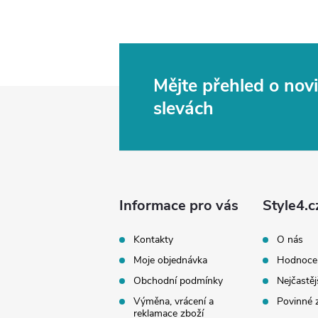
Mějte přehled o no
Z
slevách
á
p
a
Informace pro vás
Style4.c
t
Kontakty
O nás
Moje objednávka
Hodnoce
í
Obchodní podmínky
Nejčastěj
Výměna, vrácení a
Povinné 
reklamace zboží