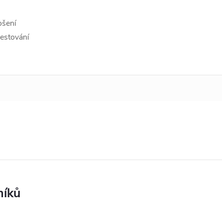
ošení
cestování
níků