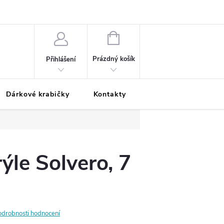
Podmínky ochrany osobních údajů
Odložená platba
Blog
Pé
NÁKUPNÍ
KOŠÍK
Prázdný košík
Přihlášení
Dárkové krabičky
Kontakty
Moje objednávka
ýle Solvero, 7
odrobnosti hodnocení