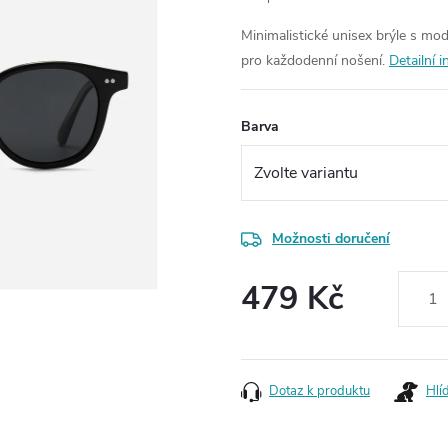
Minimalistické unisex brýle s mo
pro každodenní nošení.
Detailní 
Barva
Možnosti doručení
479 Kč
Měrná
cena:
Dotaz k produktu
Hlí