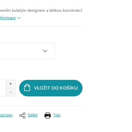
derním kulatým designem a lehkou konstrukcí
informace
VLOŽIT DO KOŠÍKU
dací pes
Sdílet
Tisk