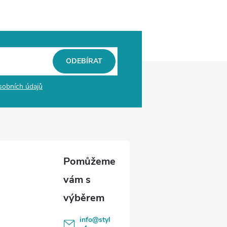
ODEBÍRAT
sobních údajů
info
@
styl