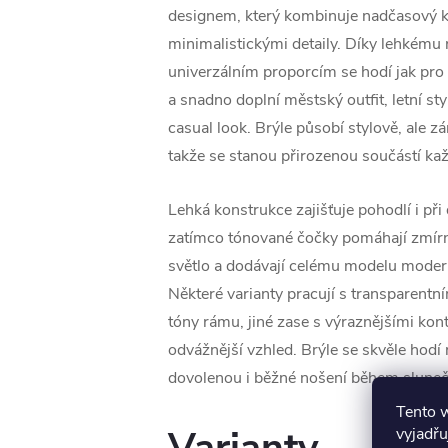
designem, který kombinuje nadčasový ku
minimalistickými detaily. Díky lehkému
univerzálním proporcím se hodí jak pro 
a snadno doplní městský outfit, letní sty
casual look. Brýle působí stylově, ale 
takže se stanou přirozenou součástí ka
Lehká konstrukce zajišťuje pohodlí i při
zatímco tónované čočky pomáhají zmírni
světlo a dodávají celému modelu modern
Některé varianty pracují s transparent
tóny rámu, jiné zase s výraznějšími kon
odvážnější vzhled. Brýle se skvěle hodí n
dovolenou i běžné nošení během sluneč
Tento 
vyjadřu