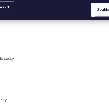
avení
Souhl
ědé čočky
ický