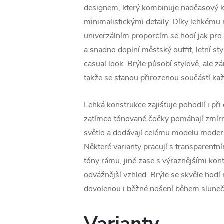
designem, který kombinuje nadčasový ku
minimalistickými detaily. Díky lehkému
univerzálním proporcím se hodí jak pro 
a snadno doplní městský outfit, letní sty
casual look. Brýle působí stylově, ale 
takže se stanou přirozenou součástí ka
Lehká konstrukce zajišťuje pohodlí i při
zatímco tónované čočky pomáhají zmírni
světlo a dodávají celému modelu modern
Některé varianty pracují s transparent
tóny rámu, jiné zase s výraznějšími kon
odvážnější vzhled. Brýle se skvěle hodí n
dovolenou i běžné nošení během sluneč