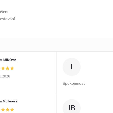
ošení
cestování
A MIKOVÁ
I
8.2026
Spokojenost
a Müllerová
JB