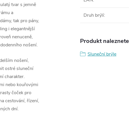
EAN
:
latý tvar s jemně
 rámu a
Druh brýlí
:
dámy, tak pro pány,
ling i elegantnější
zároveň nenuceně,
Produkt naleznete 
ždodenního nošení.
Sluneční brýle
 delším nošení,
t ostré sluneční
í charakter.
ními nebo kouřovými
trasty čoček pro
a cestování, řízení,
ných dní.