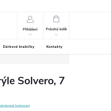
Podmínky ochrany osobních údajů
Odložená platba
Blog
Pé
NÁKUPNÍ
KOŠÍK
Prázdný košík
Přihlášení
Dárkové krabičky
Kontakty
Moje objednávka
ýle Solvero, 7
odrobnosti hodnocení