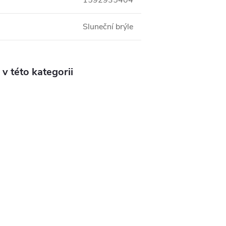
1592935404
Sluneční brýle
v této kategorii