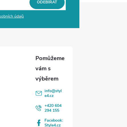
ODEBÍRAT
sobních údajů
info
@
styl
e4.cz
+420 604
294 155
Facebook:
Style4.cz