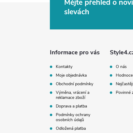
Mějte přehled o no
Z
slevách
á
p
a
Informace pro vás
Style4.c
t
Kontakty
O nás
Moje objednávka
Hodnoce
í
Obchodní podmínky
Nejčastěj
Výměna, vrácení a
Povinné 
reklamace zboží
Doprava a platba
Podmínky ochrany
osobních údajů
Odložená platba