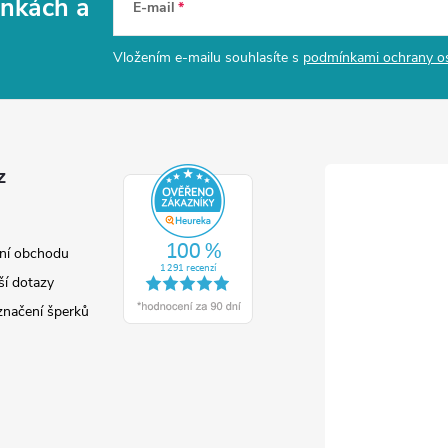
vinkách
a
E-mail
Vložením e-mailu souhlasíte s
podmínkami ochrany o
z
ní obchodu
ší dotazy
značení šperků