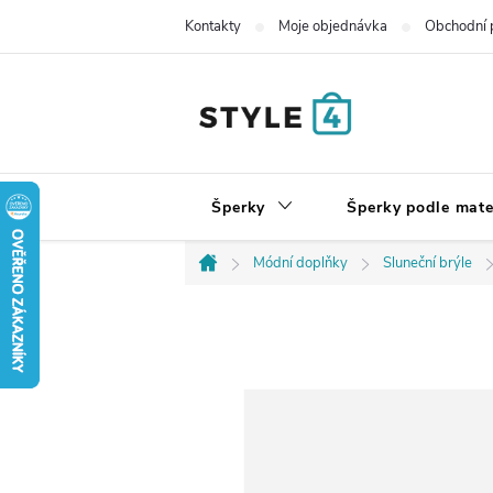
Přejít
Kontakty
Moje objednávka
Obchodní 
na
obsah
Šperky
Šperky podle mate
Módní doplňky
Sluneční brýle
Domů