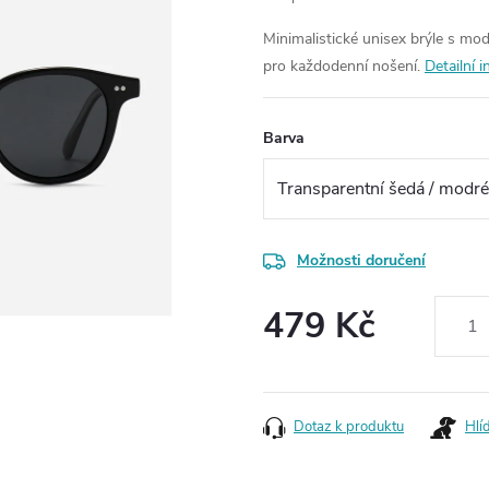
Minimalistické unisex brýle s mo
pro každodenní nošení.
Detailní 
Barva
Možnosti doručení
479 Kč
Měrná
cena:
Dotaz k produktu
Hlí