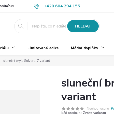
+420 604 294 155
podmínky
Výměna, vrácení a reklamace zboží
Doprava a platba
HLEDAT
riálu
Limitovaná edice
Módní doplňky
sluneční brýle Solvero, 7 variant
sluneční br
variant
Neohodnoceno
P
Kód produktu:
Zvolte variantu