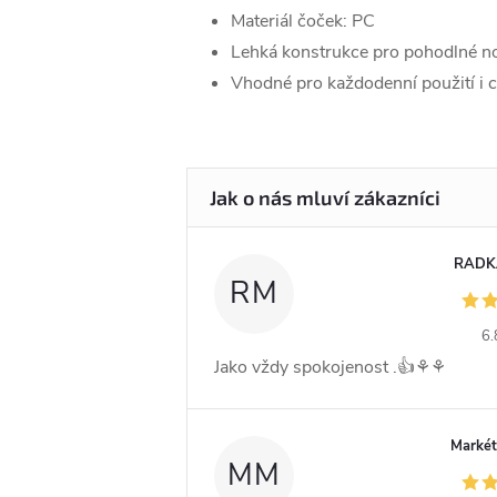
Materiál čoček: PC
Lehká konstrukce pro pohodlné n
Vhodné pro každodenní použití i 
RADK
RM
6.
Jako vždy spokojenost .👍⚘️⚘️
Markét
MM