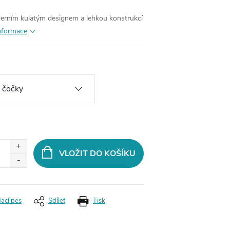
derním kulatým designem a lehkou konstrukcí
informace
VLOŽIT DO KOŠÍKU
dací pes
Sdílet
Tisk