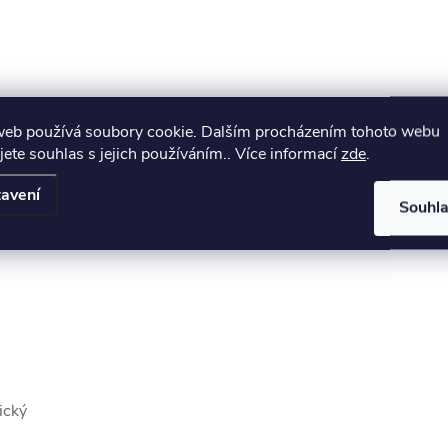
web používá soubory cookie. Dalším procházením tohoto webu
jete souhlas s jejich používáním.. Více informací
zde
.
avení
Souhl
ědé čočky
ický