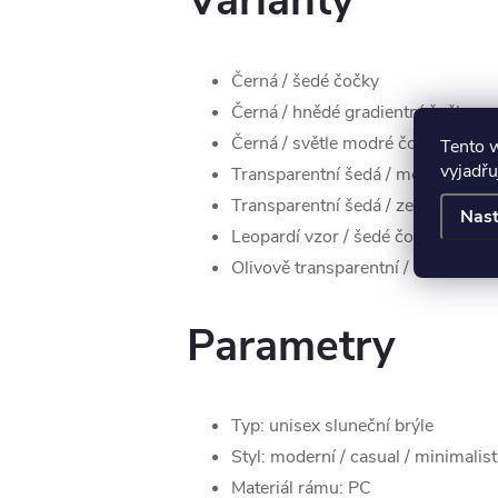
Varianty
Černá / šedé čočky
Černá / hnědé gradientní čočky
Černá / světle modré čočky
Tento 
vyjadřu
Transparentní šedá / modré čočky
Transparentní šedá / zelené čočky
Nast
Leopardí vzor / šedé čočky
Olivově transparentní / světle hn
Parametry
Typ: unisex sluneční brýle
Styl: moderní / casual / minimalist
Materiál rámu: PC