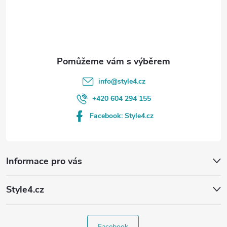
t
í
info
@
style4.cz
+420 604 294 155
Facebook: Style4.cz
Informace pro vás
Style4.cz
Facebook