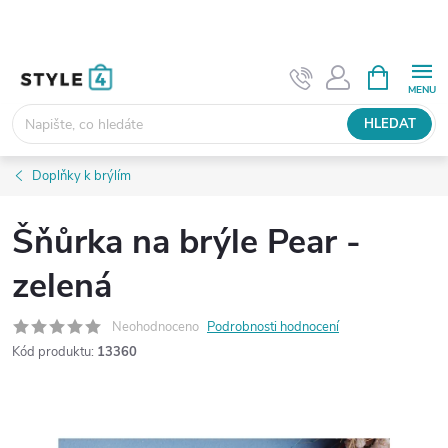
Přejít
na
obsah
NÁKUPNÍ
KOŠÍK
HLEDAT
Doplňky k brýlím
Šňůrka na brýle Pear -
zelená
Neohodnoceno
Podrobnosti hodnocení
Kód produktu:
13360