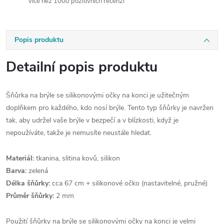
více než 1000 pozitivních recenzí
Popis produktu
Detailní popis produktu
Šňůrka na brýle se silikonovými očky na konci je užitečným
doplňkem pro každého, kdo nosí brýle. Tento typ šňůrky je navržen
tak, aby udržel vaše brýle v bezpečí a v blízkosti, když je
nepoužíváte, takže je nemusíte neustále hledat.
Materiál:
tkanina, slitina kovů, silikon
Barva:
zelená
Délka šňůrky:
cca 67 cm + silikonové očko (nastavitelné, pružné)
Průměr šňůrky:
2 mm
Použití šňůrky na brýle se silikonovými očky na konci je velmi