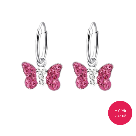
–7 %
737 Kč