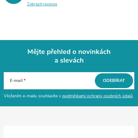
Zobrazit recenze
Mějte přehled o novinkách
a slevách
Z
á
E-mail
ODEBÍRAT
p
Vložením e-mailu souhlasíte s
podmínkami ochrany osobních údajů
a
t