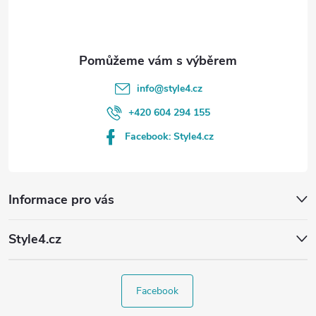
í
info
@
style4.cz
+420 604 294 155
Facebook: Style4.cz
Informace pro vás
Style4.cz
Facebook