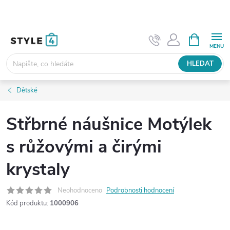
Přejít
na
obsah
NÁKUPNÍ
KOŠÍK
HLEDAT
Dětské
Střbrné náušnice Motýlek
s růžovými a čirými
krystaly
Neohodnoceno
Podrobnosti hodnocení
Kód produktu:
1000906