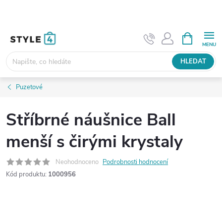
Přejít
na
obsah
NÁKUPNÍ
KOŠÍK
HLEDAT
Puzetové
Stříbrné náušnice Ball
menší s čirými krystaly
Neohodnoceno
Podrobnosti hodnocení
Kód produktu:
1000956