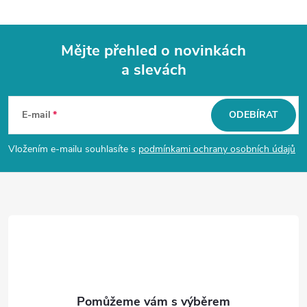
Mějte přehled o novinkách
a slevách
Z
á
E-mail
ODEBÍRAT
p
Vložením e-mailu souhlasíte s
podmínkami ochrany osobních údajů
a
t
í