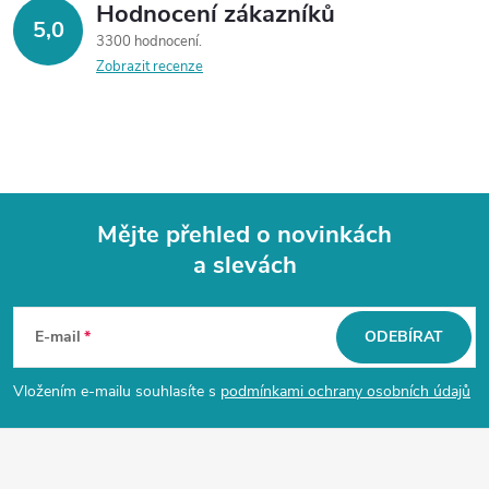
Hodnocení zákazníků
5,0
3300 hodnocení
Zobrazit recenze
Mějte přehled o novinkách
a slevách
Z
á
E-mail
ODEBÍRAT
p
Vložením e-mailu souhlasíte s
podmínkami ochrany osobních údajů
a