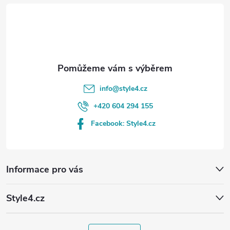
t
í
info
@
style4.cz
+420 604 294 155
Facebook: Style4.cz
Informace pro vás
Style4.cz