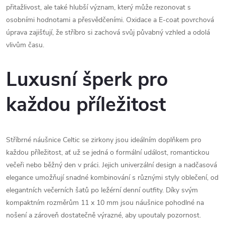
přitažlivost, ale také hlubší význam, který může rezonovat s
osobními hodnotami a přesvědčeními. Oxidace a E-coat povrchová
úprava zajišťují, že stříbro si zachová svůj půvabný vzhled a odolá
vlivům času.
Luxusní šperk pro
každou příležitost
Stříbrné náušnice Celtic se zirkony jsou ideálním doplňkem pro
každou příležitost, ať už se jedná o formální událost, romantickou
večeři nebo běžný den v práci. Jejich univerzální design a nadčasová
elegance umožňují snadné kombinování s různými styly oblečení, od
elegantních večerních šatů po ležérní denní outfity. Díky svým
kompaktním rozměrům 11 x 10 mm jsou náušnice pohodlné na
nošení a zároveň dostatečně výrazné, aby upoutaly pozornost.