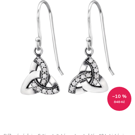
–10 %
848 Kč