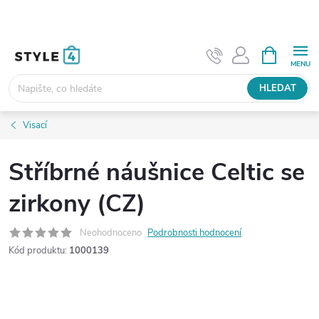
Přejít
na
obsah
NÁKUPNÍ
KOŠÍK
HLEDAT
Visací
Stříbrné náušnice Celtic se
zirkony (CZ)
Neohodnoceno
Podrobnosti hodnocení
Kód produktu:
1000139