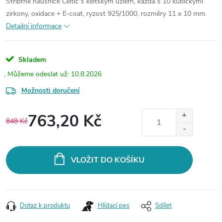
Stříbrné náušnice Celtic s keltským uzlem, každá s 10 kubickými
zirkony, oxidace + E-coat, ryzost 925/1000, rozměry 11 x 10 mm.
Detailní informace
Skladem
10.8.2026
Možnosti doručení
763,20 Kč
848 Kč
Měrná
cena:
VLOŽIT DO KOŠÍKU
Dotaz k produktu
Hlídací pes
Sdílet