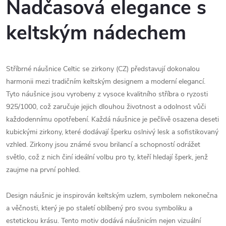
Nadčasová elegance s
keltským nádechem
Stříbrné náušnice Celtic se zirkony (CZ) představují dokonalou
harmonii mezi tradičním keltským designem a moderní elegancí.
Tyto náušnice jsou vyrobeny z vysoce kvalitního stříbra o ryzosti
925/1000, což zaručuje jejich dlouhou životnost a odolnost vůči
každodennímu opotřebení. Každá náušnice je pečlivě osazena deseti
kubickými zirkony, které dodávají šperku oslnivý lesk a sofistikovaný
vzhled. Zirkony jsou známé svou brilancí a schopností odrážet
světlo, což z nich činí ideální volbu pro ty, kteří hledají šperk, jenž
zaujme na první pohled.
Design náušnic je inspirován keltským uzlem, symbolem nekonečna
a věčnosti, který je po staletí oblíbený pro svou symboliku a
estetickou krásu. Tento motiv dodává náušnicím nejen vizuální