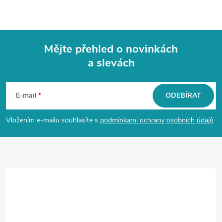
Mějte přehled o novinkách
a slevách
Z
á
E-mail
ODEBÍRAT
p
Vložením e-mailu souhlasíte s
podmínkami ochrany osobních údajů
a
t
í