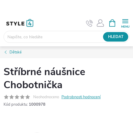
Přejít
na
obsah
NÁKUPNÍ
KOŠÍK
HLEDAT
Dětské
Stříbrné náušnice
Chobotnička
Neohodnoceno
Podrobnosti hodnocení
Kód produktu:
1000978