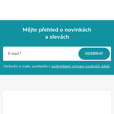
Mějte přehled o novinkách
a slevách
Z
á
E-mail
ODEBÍRAT
p
Vložením e-mailu souhlasíte s
podmínkami ochrany osobních údajů
a
t
í