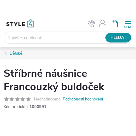
Přejít
na
obsah
NÁKUPNÍ
KOŠÍK
HLEDAT
Dětské
Stříbrné náušnice
Francouzký buldoček
Neohodnoceno
Podrobnosti hodnocení
Kód produktu:
1000991