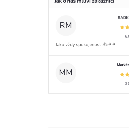
RADK
RM
6.
Jako vždy spokojenost .👍⚘️⚘️
Markét
MM
3.