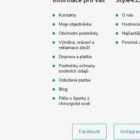
a
Informace pro vás
Style4.c
t
Kontakty
O nás
Moje objednávka
Hodnoce
í
Obchodní podmínky
Nejčastěj
Výměna, vrácení a
Povinné 
reklamace zboží
Doprava a platba
Podmínky ochrany
osobních údajů
Odložená platba
Blog
Péče o šperky z
chirurgické oceli
Facebook
Instagra