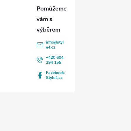
info
@
styl
e4.cz
+420 604
294 155
Facebook:
Style4.cz