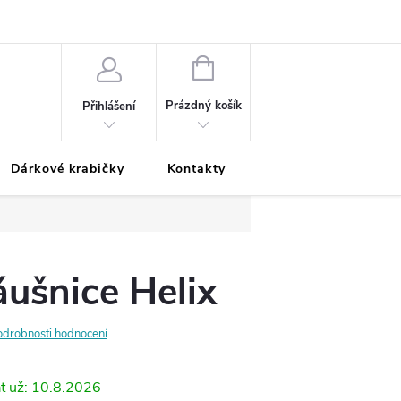
Podmínky ochrany osobních údajů
Odložená platba
Blog
Pé
NÁKUPNÍ
KOŠÍK
Prázdný košík
Přihlášení
Dárkové krabičky
Kontakty
Moje objednávka
áušnice Helix
odrobnosti hodnocení
10.8.2026