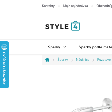
Přejít
Kontakty
Moje objednávka
Obchodní 
na
obsah
Šperky
Šperky podle mate
Šperky
Náušnice
Puzetové
Domů