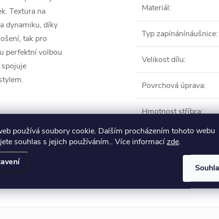
Materiál
:
k. Textura na
 a dynamiku, díky
Typ zapínánínáušnice
:
ošení, tak pro
ou perfektní volbou
Velikost dílu
:
ž spojuje
stylem.
Povrchová úprava
:
Hmotnost stříbra
:
web používá soubory cookie. Dalším procházením tohoto webu
jete souhlas s jejich používáním.. Více informací
zde
.
Produkt naleznete 
avení
Souhl
Puzetové