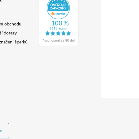
z
ní obchodu
ší dotazy
značení šperků
m