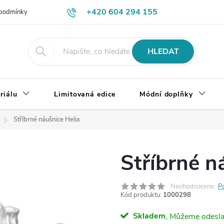
+420 604 294 155
podmínky
Výměna, vrácení a reklamace zboží
Doprava a platba
HLEDAT
riálu
Limitovaná edice
Módní doplňky
Stříbrné náušnice Helix
Stříbrné n
Neohodnoceno
P
Kód produktu:
1000298
Skladem