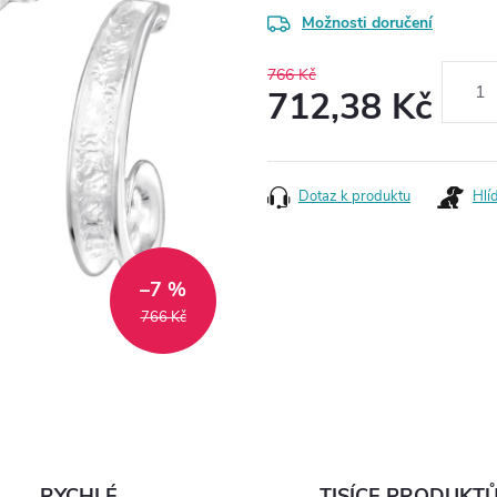
Možnosti doručení
766 Kč
712,38 Kč
Měrná
cena:
Dotaz k produktu
Hlí
–7 %
766 Kč
RYCHLÉ
TISÍCE PRODUKT