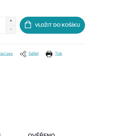
VLOŽIT DO KOŠÍKU
dací pes
Sdílet
Tisk
Ů
OVĚŘENO