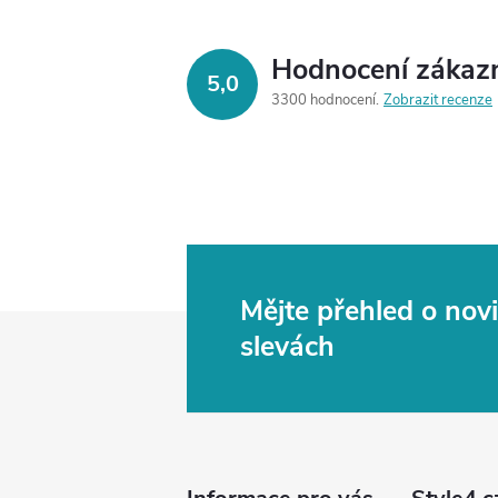
Hodnocení zákaz
5,0
3300 hodnocení
Zobrazit recenze
Mějte přehled o no
Z
slevách
á
p