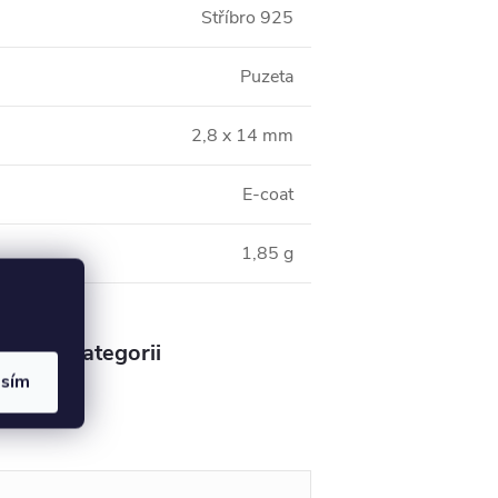
Stříbro 925
Puzeta
2,8 x 14 mm
E-coat
1,85 g
v této kategorii
asím