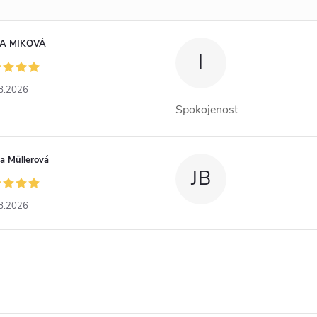
A MIKOVÁ
I
8.2026
Spokojenost
a Müllerová
JB
8.2026