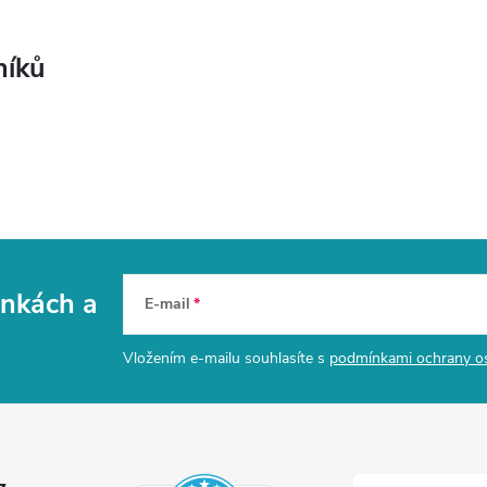
níků
vinkách
a
E-mail
Vložením e-mailu souhlasíte s
podmínkami ochrany o