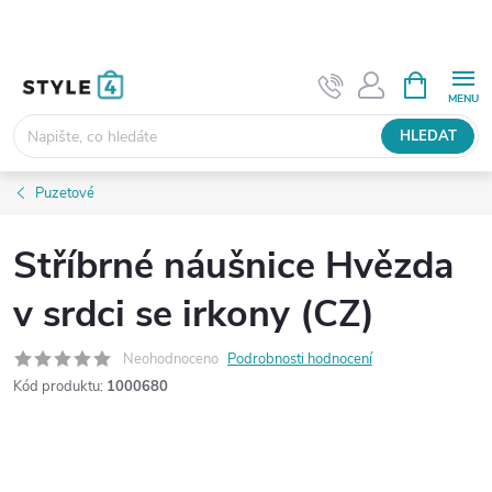
Přejít
na
obsah
NÁKUPNÍ
KOŠÍK
HLEDAT
Puzetové
Stříbrné náušnice Hvězda
v srdci se irkony (CZ)
Neohodnoceno
Podrobnosti hodnocení
Kód produktu:
1000680