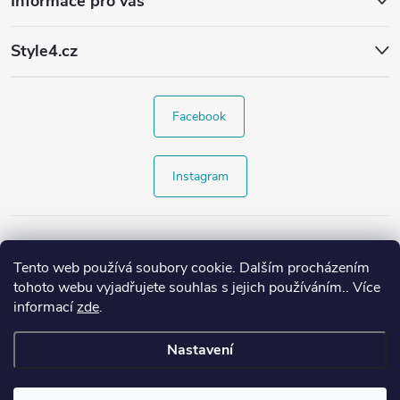
Informace pro vás
Style4.cz
Facebook
Instagram
Tento web používá soubory cookie. Dalším procházením
tohoto webu vyjadřujete souhlas s jejich používáním.. Více
informací
zde
.
Nastavení
Copyright 2026
Style4.cz
. Všechna práva vyhrazena.