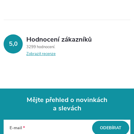
Hodnocení zákazníků
5,0
3299 hodnocení
Zobrazit recenze
Mějte přehled o novinkách
a slevách
Z
á
E-mail
ODEBÍRAT