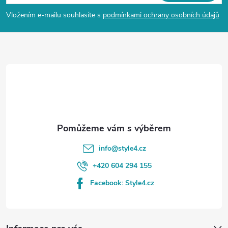
p
Vložením e-mailu souhlasíte s
podmínkami ochrany osobních údajů
a
t
í
info
@
style4.cz
+420 604 294 155
Facebook: Style4.cz