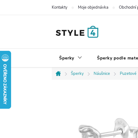
Přejít
Kontakty
Moje objednávka
Obchodní 
na
obsah
Šperky
Šperky podle mate
Šperky
Náušnice
Puzetové
Domů