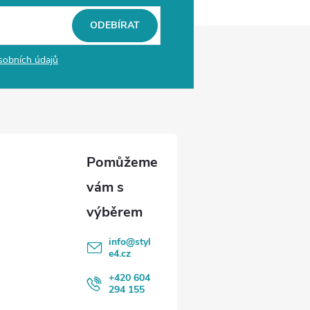
ODEBÍRAT
sobních údajů
info
@
styl
e4.cz
+420 604
294 155