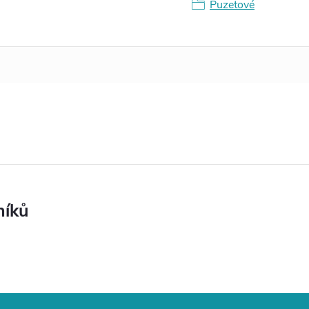
Puzetové
níků