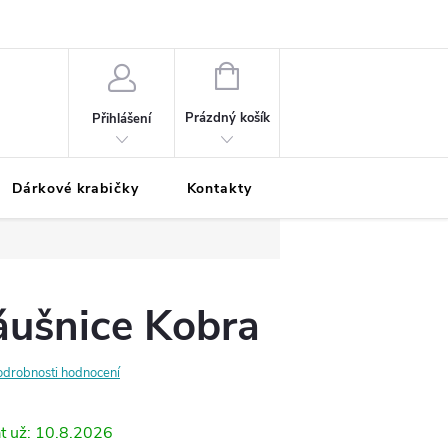
Podmínky ochrany osobních údajů
Odložená platba
Blog
Pé
NÁKUPNÍ
KOŠÍK
Prázdný košík
Přihlášení
Dárkové krabičky
Kontakty
Moje objednávka
áušnice Kobra
odrobnosti hodnocení
10.8.2026