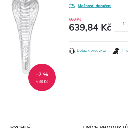
Možnosti doručení
688 Kč
639,84 Kč
Měrná
cena:
Dotaz k produktu
Hlí
–7 %
688 Kč
RYCHLÉ
TISÍCE PRODUKT