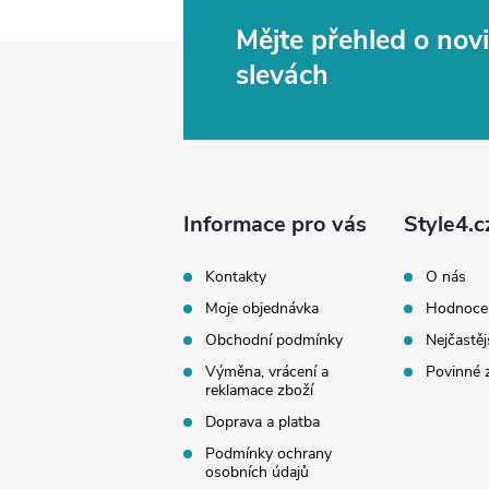
Mějte přehled o no
Z
slevách
á
p
a
Informace pro vás
Style4.c
t
Kontakty
O nás
Moje objednávka
Hodnoce
í
Obchodní podmínky
Nejčastěj
Výměna, vrácení a
Povinné 
reklamace zboží
Doprava a platba
Podmínky ochrany
osobních údajů