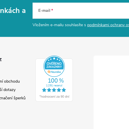
vinkách
a
E-mail
Vložením e-mailu souhlasíte s
podmínkami ochrany o
z
ní obchodu
ší dotazy
značení šperků