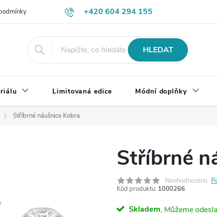
+420 604 294 155
podmínky
Výměna, vrácení a reklamace zboží
Doprava a platba
HLEDAT
riálu
Limitovaná edice
Módní doplňky
Stříbrné náušnice Kobra
Stříbrné n
Neohodnoceno
P
Kód produktu:
1000266
Skladem