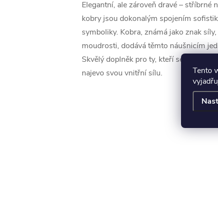
Elegantní, ale zároveň dravé – stříbrné 
kobry jsou dokonalým spojením sofistik
symboliky. Kobra, známá jako znak síly,
moudrosti, dodává těmto náušnicím jed
Skvělý doplněk pro ty, kteří se nebojí vy
Tento 
najevo svou vnitřní sílu.
vyjadřu
Nast