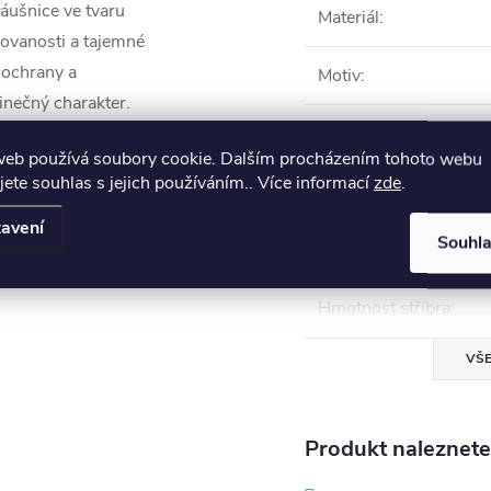
náušnice ve tvaru
Materiál
:
ovanosti a tajemné
 ochrany a
Motiv
:
inečný charakter.
stoupit z davu a dát
Typ zapínánínáušnice
:
web používá soubory cookie. Dalším procházením tohoto webu
jete souhlas s jejich používáním.. Více informací
zde
.
Velikost dílu
:
avení
Souhl
Povrchová úprava
:
Hmotnost stříbra
:
VŠE
Produkt naleznete 