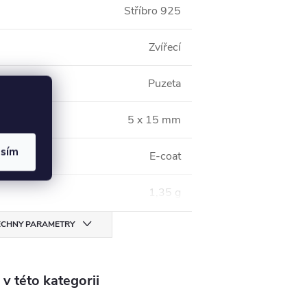
Stříbro 925
Zvířecí
Puzeta
5 x 15 mm
asím
E-coat
1,35 g
CHNY PARAMETRY
v této kategorii