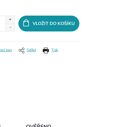
VLOŽIT DO KOŠÍKU
dací pes
Sdílet
Tisk
Ů
OVĚŘENO