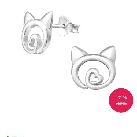
–7 %
716 Kč