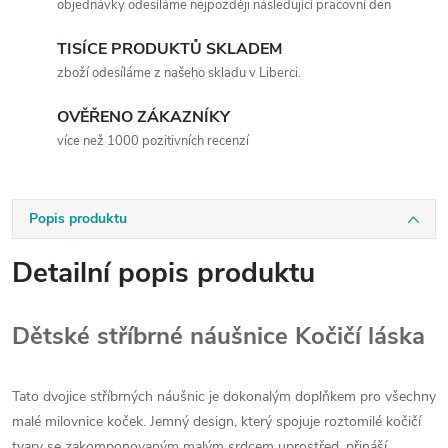
objednávky odesíláme nejpozději následující pracovní den
TISÍCE PRODUKTŮ SKLADEM
zboží odesíláme z našeho skladu v Liberci.
OVĚŘENO ZÁKAZNÍKY
více než 1000 pozitivních recenzí
Popis produktu
Detailní popis produktu
Dětské stříbrné náušnice Kočičí láska
Tato dvojice stříbrných náušnic je dokonalým doplňkem pro všechny
malé milovnice koček. Jemný design, který spojuje roztomilé kočičí
tvary se zakomponovaným malým srdcem uprostřed, přináší