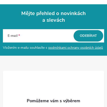
Mějte přehled o novinkách
a slevách
Z
á
E-mail
ODEBÍRAT
p
Vložením e-mailu souhlasíte s
podmínkami ochrany osobních údajů
a
t
í