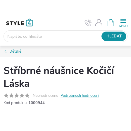
Přejít
na
obsah
NÁKUPNÍ
KOŠÍK
HLEDAT
Dětské
Stříbrné náušnice Kočičí
Láska
Neohodnoceno
Podrobnosti hodnocení
Kód produktu:
1000944