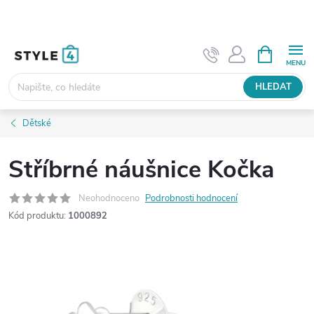
Přejít
na
obsah
NÁKUPNÍ
KOŠÍK
HLEDAT
Dětské
Stříbrné náušnice Kočka
Neohodnoceno
Podrobnosti hodnocení
Kód produktu:
1000892