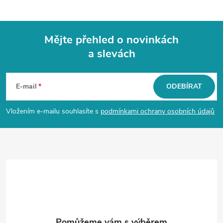
Mějte přehled o novinkách
a slevách
Z
á
E-mail
ODEBÍRAT
p
Vložením e-mailu souhlasíte s
podmínkami ochrany osobních údajů
a
t
í