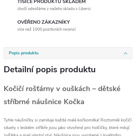
TISÍCE PRODUKTŮ SKLADEM
zboží odesíláme z našeho skladu v Liberci.
OVĚŘENO ZÁKAZNÍKY
více než 1000 pozitivních recenzí
Popis produktu
Detailní popis produktu
Kočičí rošťárny v ouškách – dětské
stříbrné náušnice Kočka
Tyhle náušničky si zamiluje každá malá kočkomilka! Roztomilé kočičí
siluety v lesklém stříbře jsou jako stvořené pro holčičky, které milují
zvířátka a mají vlastní styl. Náušnice jsou vyrobené z kvalitního