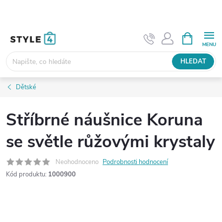
Přejít
na
obsah
NÁKUPNÍ
KOŠÍK
HLEDAT
Dětské
Stříbrné náušnice Koruna
se světle růžovými krystaly
Neohodnoceno
Podrobnosti hodnocení
Kód produktu:
1000900