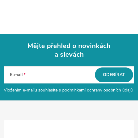
Mějte přehled o novinkách
a slevách
Z
á
E-mail
ODEBÍRAT
p
Vložením e-mailu souhlasíte s
podmínkami ochrany osobních údajů
a
t
í