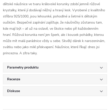
dětské náušnice ve tvaru královské korunky zdobí jemně růžové
krystalky, které jí dodávají něžný a hravý lesk. Vyrobené z kvalitního
stříbra 925/1000, jsou lehounké, pohodlné a šetrné k dětským
ouškům. Bezpečné zapínání zajišťuje, že náušničky zůstanou tam,
kde mají být – ať už na oslavě, ve školce nebo při každodenním
hraní. Růžová korunka není jen šperk, ale i kousek pohádky, kterou
může mít malá parádnice vždy u sebe. Skvělý dárek k narozeninám,
svátku nebo jako milé překvapení. Náušnice, které říkají: dnes jsi
princezna. A zítra taky.
Parametry produktu
Recenze
Diskuse