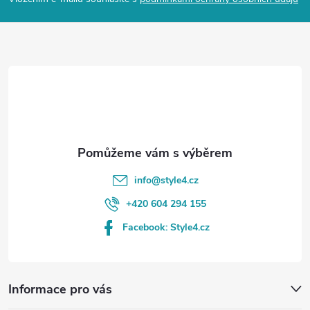
p
a
t
í
info
@
style4.cz
+420 604 294 155
Facebook: Style4.cz
Informace pro vás