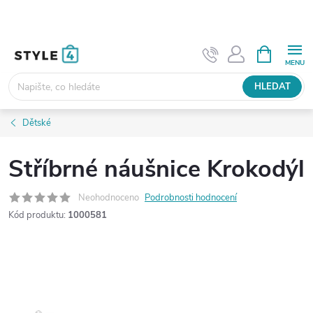
Přejít
na
obsah
NÁKUPNÍ
KOŠÍK
HLEDAT
Dětské
Stříbrné náušnice Krokodýl
Neohodnoceno
Podrobnosti hodnocení
Kód produktu:
1000581