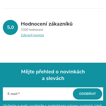
Hodnocení zákazníků
5,0
3300 hodnocení
Zobrazit recenze
Mějte přehled o novinkách
a slevách
Z
á
E-mail
ODEBÍRAT
Vložením e-mailu souhlasíte s
podmínkami ochrany osobních údajů