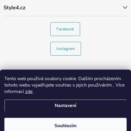
Style4.cz
Facebook
Instagram
Tento web používá soubory cookie. Dalším procházením
tohoto webu vyjadřujete souhlas s jejich používáním.. Více
informací
zde
.
Nastavení
Copyright 2026
Style4.cz
. Všechna práva vyhrazena.
Souhlasím
Vytvořil Shoptet