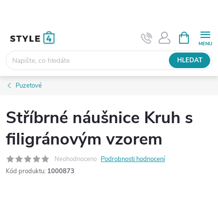
Přejít
na
obsah
NÁKUPNÍ
KOŠÍK
HLEDAT
Puzetové
Stříbrné náušnice Kruh s
filigránovým vzorem
Neohodnoceno
Podrobnosti hodnocení
Kód produktu:
1000873