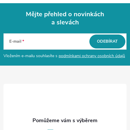
Mějte přehled o novinkách
a slevách
Z
á
E-mail
ODEBÍRAT
p
Vložením e-mailu souhlasíte s
podmínkami ochrany osobních údajů
a
t
í