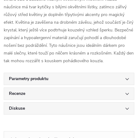
náušnice má tvar kytičky s bílými okvětními lístky, zatímco zářivý
růžový střed květiny je doplněn třpytivými akcenty pro magický
efekt. Květina je zavěšena na drobném závěsu, jehož součástí je čirý
krystal, který ještě více podtrhuje kouzelný vzhled šperku. Bezpečné
zapínání a hypoalergenní materiál zaručují pohodlí a dlouhodobé
nošení bez podráždění. Tyto náušnice jsou ideálním dárkem pro
malé slečny, které touží po něčem krásném a rozkošném. Každý den
tak mohou rozzářit s kouskem pohádkového kouzla.
Parametry produktu
Recenze
Diskuse