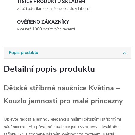
TISÍCE PRODUKTŮ SKLADEM
zboží odesíláme z našeho skladu v Liberci.
OVĚŘENO ZÁKAZNÍKY
více než 1000 pozitivních recenzí
Popis produktu
Detailní popis produktu
Dětské stříbrné náušnice Květina –
Kouzlo jemnosti pro malé princezny
Objevte radost a jemnou eleganci s našimi dětskými stříbrnými
náušnicemi. Tyto půvabné náušnice jsou vyrobeny z kvalitního
stříbra 925 a zdobené něžným květinovým motivem. Každá