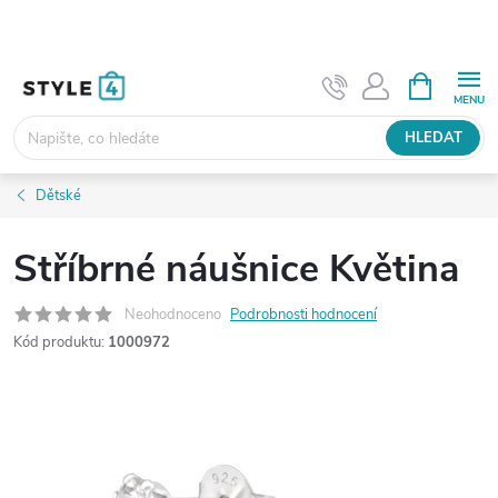
Přejít
na
obsah
NÁKUPNÍ
KOŠÍK
HLEDAT
Dětské
Stříbrné náušnice Květina
Neohodnoceno
Podrobnosti hodnocení
Kód produktu:
1000972