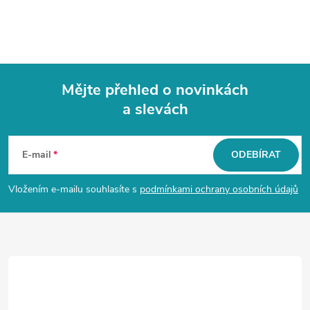
Mějte přehled o novinkách
a slevách
Z
á
E-mail
ODEBÍRAT
p
Vložením e-mailu souhlasíte s
podmínkami ochrany osobních údajů
a
t
í