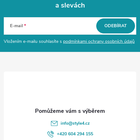
a slevách
Z
á
E-mail
ODEBÍRAT
p
Vložením e-mailu souhlasíte s
podmínkami ochrany osobních údajů
a
t
í
info
@
style4.cz
+420 604 294 155