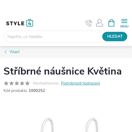
Přejít
na
obsah
NÁKUPNÍ
KOŠÍK
HLEDAT
Visací
Stříbrné náušnice Květina
Neohodnoceno
Podrobnosti hodnocení
Kód produktu:
1000252