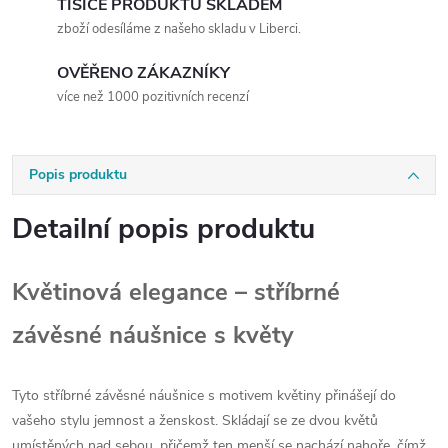
TISÍCE PRODUKTŮ SKLADEM
zboží odesíláme z našeho skladu v Liberci.
OVĚŘENO ZÁKAZNÍKY
více než 1000 pozitivních recenzí
Popis produktu
Detailní popis produktu
Květinová elegance – stříbrné
závěsné náušnice s květy
Tyto stříbrné závěsné náušnice s motivem květiny přinášejí do
vašeho stylu jemnost a ženskost. Skládají se ze dvou květů
umístěných nad sebou, přičemž ten menší se nachází nahoře, čímž