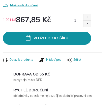
Možnosti doručení
867,85 Kč
1 021 Kč
Měrná
cena:
VLOŽIT DO KOŠÍKU
Dotaz k produktu
Hlídací pes
Sdílet
DOPRAVA OD 55 KČ
na výdejní místa DPD
RYCHLÉ DORUČENÍ
objednávky odesíláme nejpozději následující pracovní den