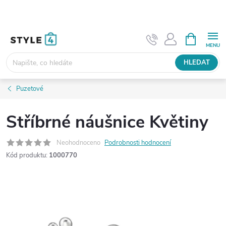
Přejít
na
obsah
NÁKUPNÍ
KOŠÍK
HLEDAT
Puzetové
Stříbrné náušnice Květiny
Neohodnoceno
Podrobnosti hodnocení
Kód produktu:
1000770