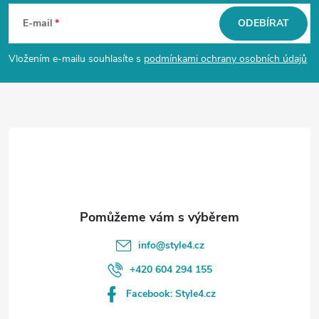
á
E-mail
ODEBÍRAT
p
Vložením e-mailu souhlasíte s
podmínkami ochrany osobních údajů
a
t
í
info
@
style4.cz
+420 604 294 155
Facebook: Style4.cz