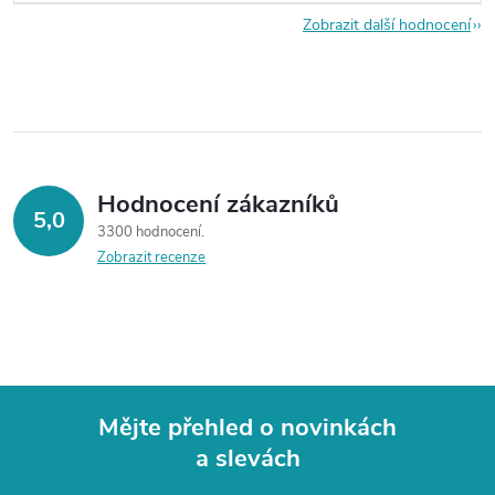
Zobrazit další hodnocení
Hodnocení zákazníků
5,0
3300 hodnocení
Zobrazit recenze
Mějte přehled o novinkách
a slevách
Z