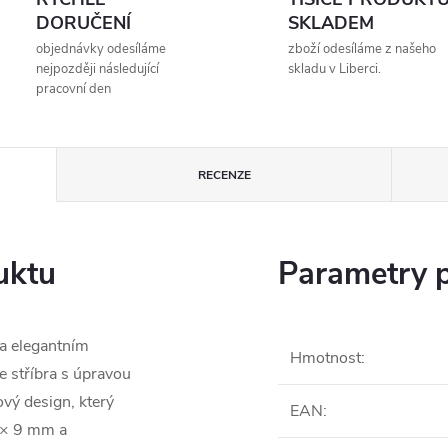
DORUČENÍ
SKLADEM
objednávky odesíláme
zboží odesíláme z našeho
nejpozději následující
skladu v Liberci.
pracovní den
RECENZE
uktu
Parametry 
 a elegantním
Hmotnost
:
 stříbra s úpravou
vý design, který
EAN
:
 × 9 mm a