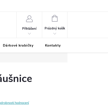
Podmínky ochrany osobních údajů
Odložená platba
Blog
Pé
NÁKUPNÍ
KOŠÍK
Prázdný košík
Přihlášení
Dárkové krabičky
Kontakty
Moje objednávka
áušnice
odrobnosti hodnocení