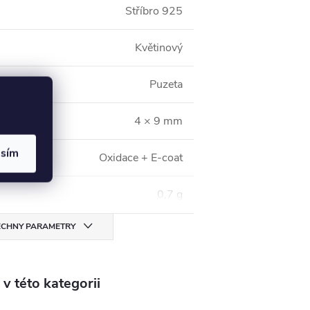
Stříbro 925
Květinový
Puzeta
4 × 9 mm
asím
Oxidace + E-coat
0,7 g
CHNY PARAMETRY
v této kategorii