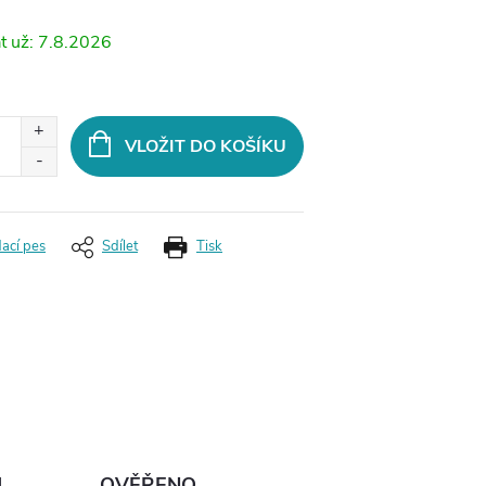
7.8.2026
VLOŽIT DO KOŠÍKU
dací pes
Sdílet
Tisk
Ů
OVĚŘENO