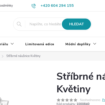
+420 604 294 155
podmínky
Výměna, vrácení a reklamace zboží
Doprava a platba
HLEDAT
riálu
Limitovaná edice
Módní doplňky
Stříbrné náušnice Květiny
Stříbrné n
Květiny
Neohodnoceno
P
Kód produktu:
1000840