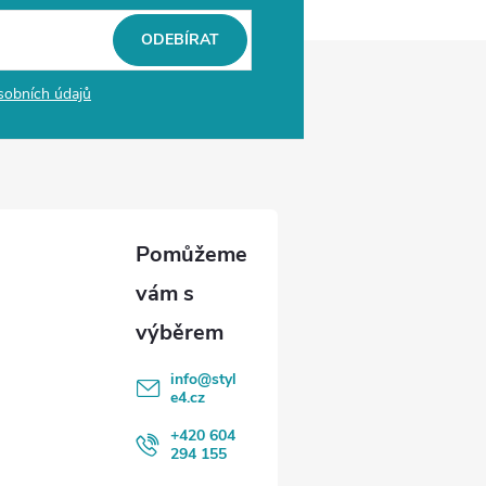
ODEBÍRAT
sobních údajů
info
@
styl
e4.cz
+420 604
294 155