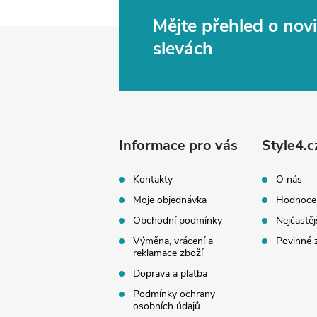
Mějte přehled o no
Z
slevách
á
p
a
Informace pro vás
Style4.c
t
Kontakty
O nás
Moje objednávka
Hodnoce
í
Obchodní podmínky
Nejčastěj
Výměna, vrácení a
Povinné 
reklamace zboží
Doprava a platba
Podmínky ochrany
osobních údajů