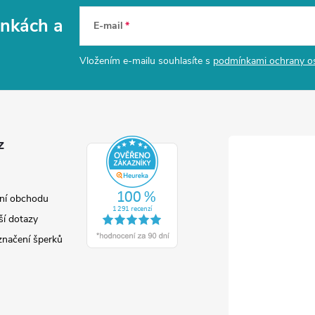
vinkách
a
E-mail
Vložením e-mailu souhlasíte s
podmínkami ochrany o
z
ní obchodu
ší dotazy
značení šperků