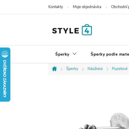
Přejít
Kontakty
Moje objednávka
Obchodní 
na
obsah
Šperky
Šperky podle mate
Šperky
Náušnice
Puzetové
Domů