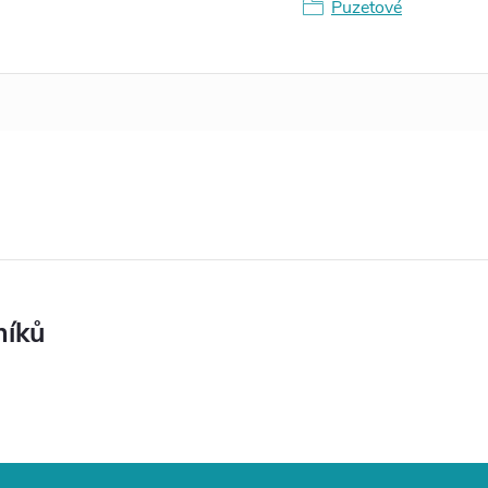
Puzetové
níků