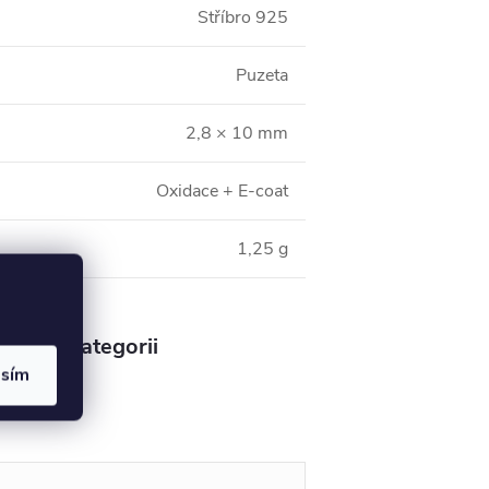
Stříbro 925
Puzeta
2,8 × 10 mm
Oxidace + E-coat
1,25 g
v této kategorii
asím