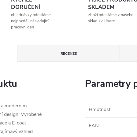
DORUČENÍ
SKLADEM
objednávky odesíláme
zboží odesíláme z našeho
nejpozději následující
skladu v Liberci.
pracovní den
RECENZE
uktu
Parametry 
m a moderním
Hmotnost
:
ní design. Vyrobené
dace a E-coat
EAN
:
 zajímavý vzhled.