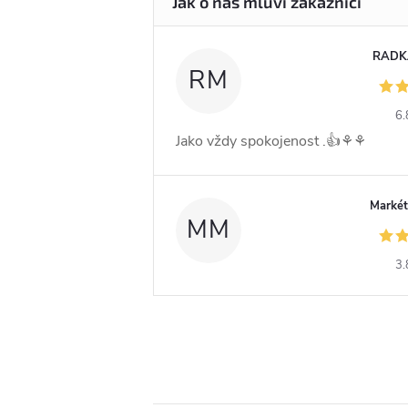
RADK
RM
6.
Jako vždy spokojenost .👍⚘️⚘️
Markét
MM
3.