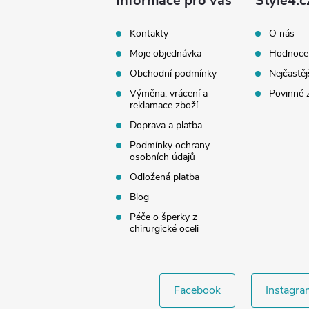
a
Informace pro vás
Style4.c
t
Kontakty
O nás
Moje objednávka
Hodnoce
í
Obchodní podmínky
Nejčastěj
Výměna, vrácení a
Povinné 
reklamace zboží
Doprava a platba
Podmínky ochrany
osobních údajů
Odložená platba
Blog
Péče o šperky z
chirurgické oceli
Facebook
Instagra