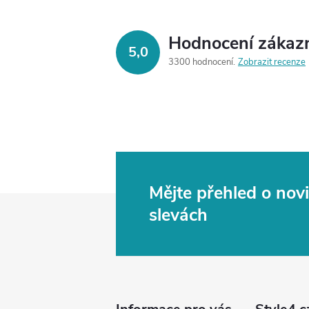
Hodnocení zákaz
5,0
3300 hodnocení
Zobrazit recenze
Mějte přehled o no
Z
slevách
á
p