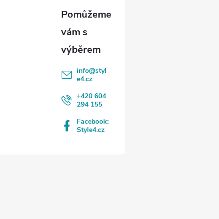
info
@
styl
e4.cz
+420 604
294 155
Facebook:
Style4.cz