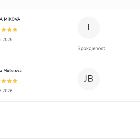
A MIKOVÁ
I
8.2026
Spokojenost
a Müllerová
JB
8.2026