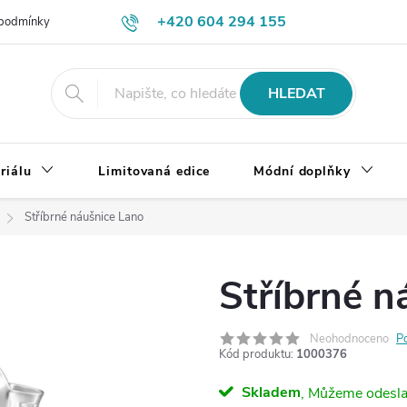
+420 604 294 155
podmínky
Výměna, vrácení a reklamace zboží
Doprava a platba
HLEDAT
riálu
Limitovaná edice
Módní doplňky
Stříbrné náušnice Lano
Stříbrné n
Neohodnoceno
P
Kód produktu:
1000376
Skladem