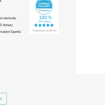
z
ní obchodu
ší dotazy
značení šperků
m