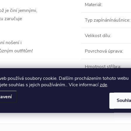
Materiál
:
ž je činí jemnými,
tu zaručuje
Typ zapínánínáušnice
:
Velikost dílu
:
ní nošení i
 různým outfitům!
Povrchová úprava
:
Hmotnost stříbra
:
web používá soubory cookie. Dalším procházením tohoto webu
jete souhlas s jejich používáním.. Více informací
zde
.
Produkt naleznete 
avení
Souhl
Puzetové