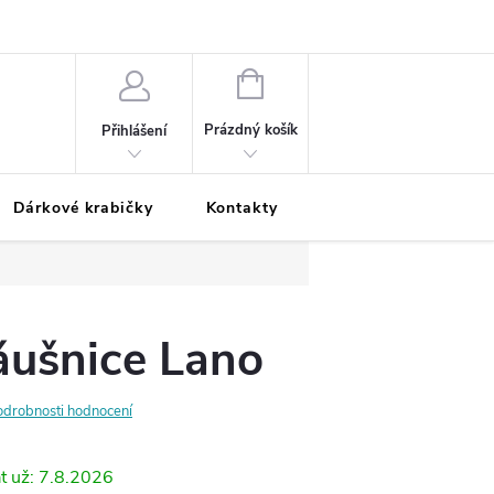
Podmínky ochrany osobních údajů
Odložená platba
Blog
Pé
NÁKUPNÍ
KOŠÍK
Prázdný košík
Přihlášení
Dárkové krabičky
Kontakty
Moje objednávka
áušnice Lano
odrobnosti hodnocení
7.8.2026