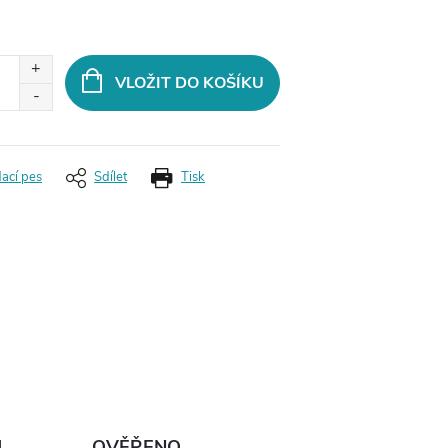
VLOŽIT DO KOŠÍKU
dací pes
Sdílet
Tisk
Ů
OVĚŘENO