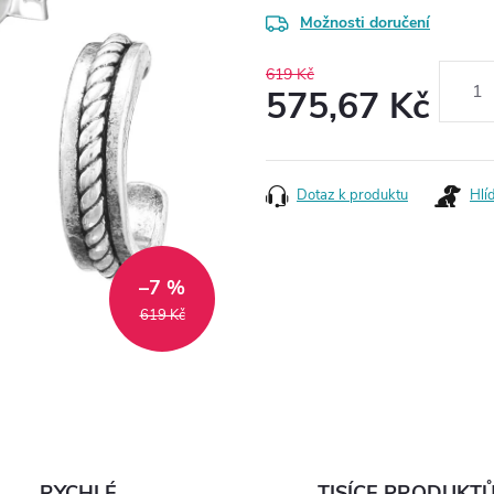
Možnosti doručení
619 Kč
575,67 Kč
Měrná
cena:
Dotaz k produktu
Hlí
–7 %
619 Kč
RYCHLÉ
TISÍCE PRODUKT