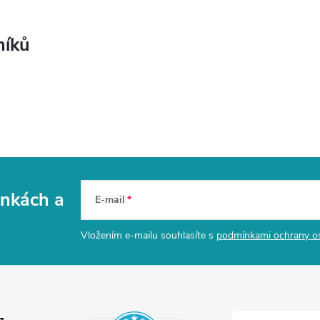
níků
vinkách
a
E-mail
Vložením e-mailu souhlasíte s
podmínkami ochrany o