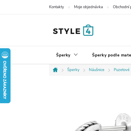
Přejít
Kontakty
Moje objednávka
Obchodní 
na
obsah
Šperky
Šperky podle mate
Šperky
Náušnice
Puzetové
Domů