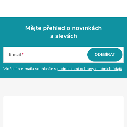
Mějte přehled o novinkách
a slevách
Z
á
E-mail
ODEBÍRAT
p
Vložením e-mailu souhlasíte s
podmínkami ochrany osobních údajů
a
t
í