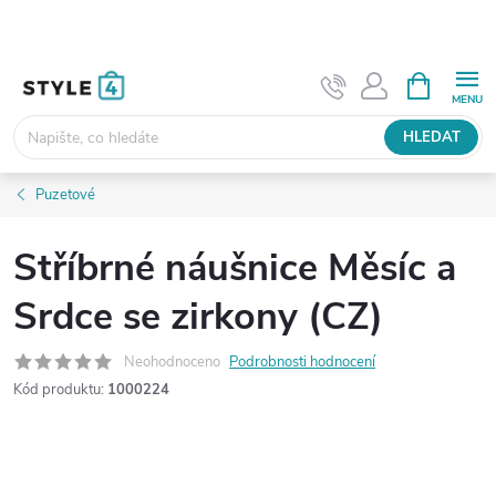
Přejít
na
obsah
NÁKUPNÍ
KOŠÍK
HLEDAT
Puzetové
Stříbrné náušnice Měsíc a
Srdce se zirkony (CZ)
Neohodnoceno
Podrobnosti hodnocení
Kód produktu:
1000224