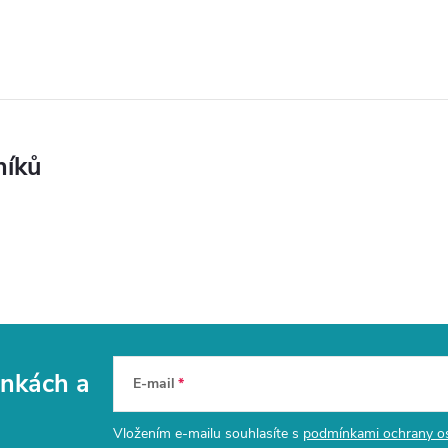
níků
vinkách
a
E-mail
Vložením e-mailu souhlasíte s
podmínkami ochrany o