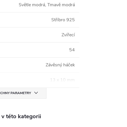
Světle modrá, Tmavě modrá
Stříbro 925
Zvířecí
54
Závěsný háček
13 x 10 mm
CHNY PARAMETRY
v této kategorii