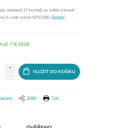
la, zdobené 27 krystaly ve světle a tmavě
ou E-coat, ryzost 925/1000.
Detailní
7.8.2026
VLOŽIT DO KOŠÍKU
dací pes
Sdílet
Tisk
Ů
OVĚŘENO