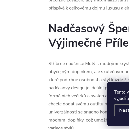
precizně zasazen, aby maximalizoval svůj
přispívá k celkovému dojmu luxusu a el
Nadčasový Špe
Výjimečné Příle
Stříbrné náušnice Motý s modrými kryst
obyčejným doplňkem, ale skutečným u
které podtrhne osobnost a styl každé žen
nadčasový design je ideální pro různé př
Tento 
formálních večírků a svateb až po každ
vyjadřu
chcete dodat svému outfitu nádech eleg
Nast
univerzálnosti se snadno kombinují s da
módními doplňky, což umožňuje vytvář
variace stylů.