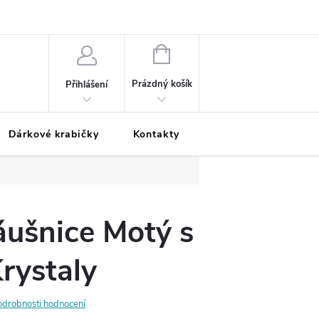
Podmínky ochrany osobních údajů
Odložená platba
Blog
Pé
NÁKUPNÍ
KOŠÍK
Prázdný košík
Přihlášení
Dárkové krabičky
Kontakty
Moje objednávka
áušnice Motý s
rystaly
odrobnosti hodnocení