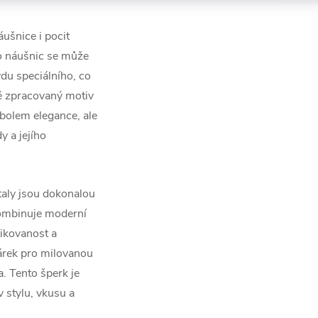
ušnice i pocit
to náušnic se může
vdu speciálního, co
ně zpracovaný motiv
bolem elegance, ale
 a jejího
taly jsou dokonalou
 kombinuje moderní
tikovanost a
dárek pro milovanou
 Tento šperk je
v stylu, vkusu a