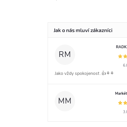
RADK
RM
6.
Jako vždy spokojenost .👍⚘️⚘️
Markét
MM
3.