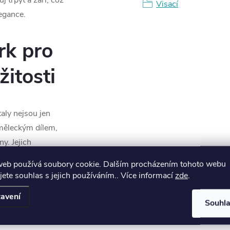
 třpyt a záři, což
Visací
egance.
rk pro
žitosti
aly nejsou jen
měleckým dílem,
y. Jejich
íležitosti – od
web používá soubory cookie. Dalším procházením tohoto webu
odenní nošení, kdy
jete souhlas s jejich používáním.. Více informací
zde
.
ance. Díky své
avení
lšími šperky a
Souhl
et nekonečné