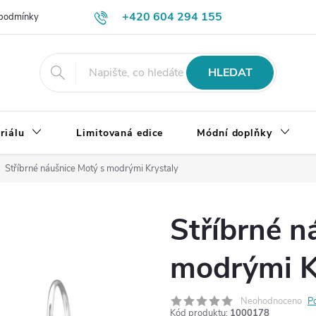
+420 604 294 155
podmínky
Výměna, vrácení a reklamace zboží
Doprava a platba
HLEDAT
riálu
Limitovaná edice
Módní doplňky
Stříbrné náušnice Motý s modrými Krystaly
Stříbrné n
modrými K
Neohodnoceno
P
Kód produktu:
1000178