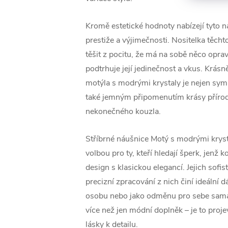
Kromě estetické hodnoty nabízejí tyto ná
prestiže a výjimečnosti. Nositelka těch
těšit z pocitu, že má na sobě něco opra
podtrhuje její jedinečnost a vkus. Krás
motýla s modrými krystaly je nejen sym
také jemným připomenutím krásy přírody
nekonečného kouzla.
Stříbrné náušnice Motý s modrými krys
volbou pro ty, kteří hledají šperk, jenž
design s klasickou elegancí. Jejich sofis
precizní zpracování z nich činí ideální 
osobu nebo jako odměnu pro sebe sama.
více než jen módní doplněk – je to proje
lásky k detailu.