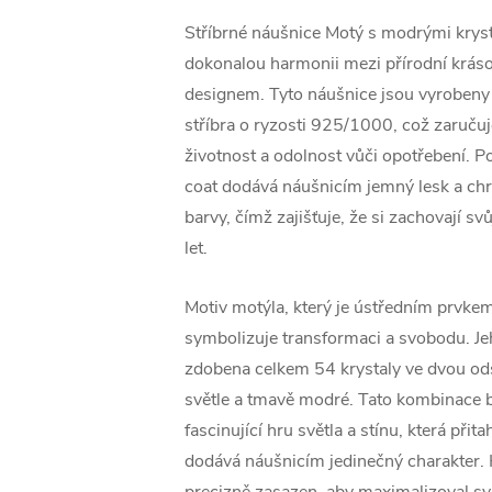
Stříbrné náušnice Motý s modrými kryst
dokonalou harmonii mezi přírodní krá
designem. Tyto náušnice jsou vyrobeny 
stříbra o ryzosti 925/1000, což zaručuj
životnost a odolnost vůči opotřebení. 
coat dodává náušnicím jemný lesk a chrá
barvy, čímž zajišťuje, že si zachovají 
let.
Motiv motýla, který je ústředním prvkem
symbolizuje transformaci a svobodu. Jeh
zdobena celkem 54 krystaly ve dvou od
světle a tmavě modré. Tato kombinace b
fascinující hru světla a stínu, která přit
dodává náušnicím jedinečný charakter. K