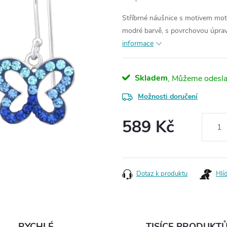
Stříbrné náušnice s motivem motý
modré barvě, s povrchovou úprav
informace
Skladem
Možnosti doručení
589 Kč
Měrná
cena:
Dotaz k produktu
Hlí
RYCHLÉ
TISÍCE PRODUKT