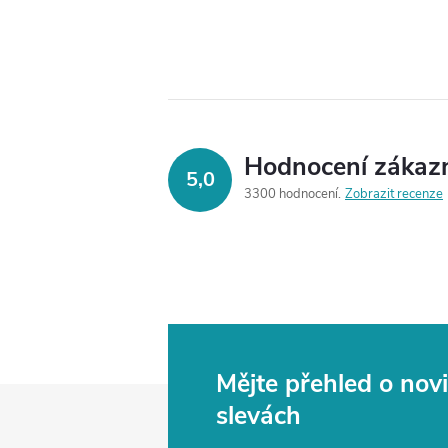
Hodnocení zákaz
5,0
3300 hodnocení
Zobrazit recenze
Mějte přehled o no
Z
slevách