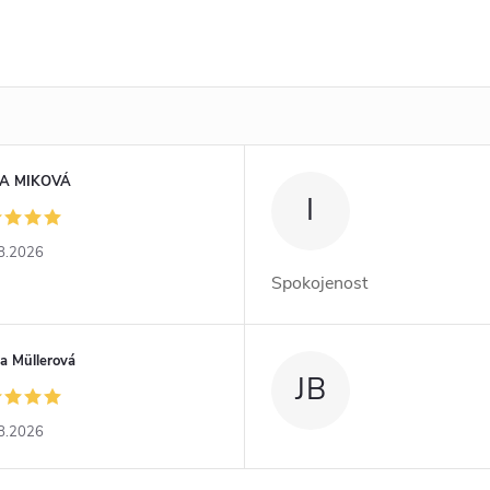
A MIKOVÁ
I
8.2026
Spokojenost
a Müllerová
JB
8.2026