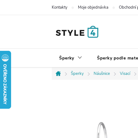
Přejít
Kontakty
Moje objednávka
Obchodní 
na
obsah
Šperky
Šperky podle mate
Šperky
Náušnice
Visací
Domů