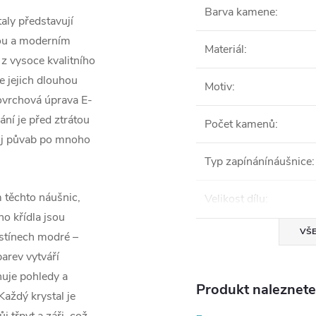
Barva kamene
:
aly představují
sou a moderním
Materiál
:
z vysoce kvalitního
e jejich dlouhou
Motiv
:
Povrchová úprava E-
ní je před ztrátou
Počet kamenů
:
svůj půvab po mnoho
Typ zapínánínáušnice
:
 těchto náušnic,
Velikost dílu
:
o křídla jsou
VŠE
stínech modré –
arev vytváří
ahuje pohledy a
Produkt naleznete 
aždý krystal je