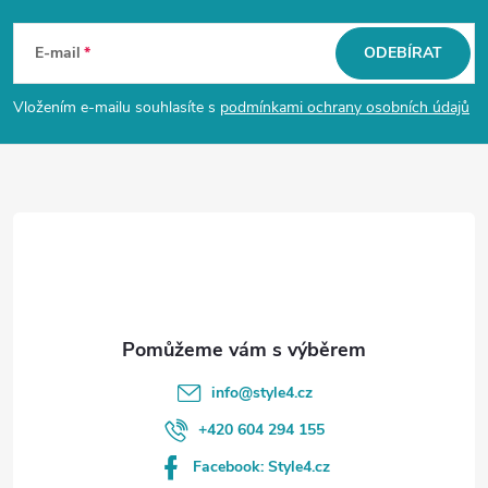
Z
á
E-mail
ODEBÍRAT
p
Vložením e-mailu souhlasíte s
podmínkami ochrany osobních údajů
a
t
í
info
@
style4.cz
+420 604 294 155
Facebook: Style4.cz