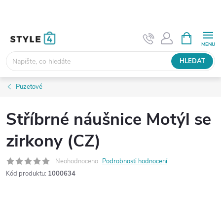
Přejít
na
obsah
NÁKUPNÍ
KOŠÍK
HLEDAT
Puzetové
Stříbrné náušnice Motýl se
zirkony (CZ)
Neohodnoceno
Podrobnosti hodnocení
Kód produktu:
1000634