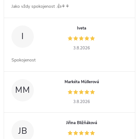
Jako vždy spokojenost .👍⚘️⚘️
Iveta
I
3.8.2026
Spokojenost
Markéta Müllerová
MM
3.8.2026
Jiřina Bližňáková
JB