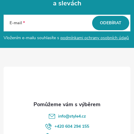
a slevách
Z
á
E-mail
ODEBÍRAT
p
Vložením e-mailu souhlasíte s
podmínkami ochrany osobních údajů
a
t
í
info
@
style4.cz
+420 604 294 155