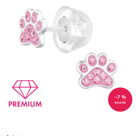
–7 %
614 Kč