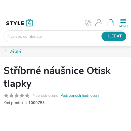
Přejít
na
obsah
NÁKUPNÍ
KOŠÍK
HLEDAT
Dětské
Stříbrné náušnice Otisk
tlapky
Neohodnoceno
Podrobnosti hodnocení
Kód produktu:
1000753