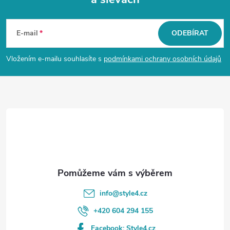
Z
á
E-mail
ODEBÍRAT
p
Vložením e-mailu souhlasíte s
podmínkami ochrany osobních údajů
a
t
í
info
@
style4.cz
+420 604 294 155
Facebook: Style4.cz