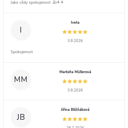
Jako vždy spokojenost .👍⚘️⚘️
Iveta
I
3.8.2026
Spokojenost
Markéta Müllerová
MM
3.8.2026
Jiřina Bližňáková
JB