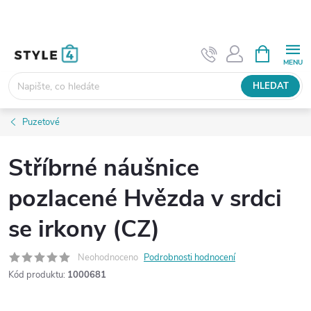
Přejít
na
obsah
NÁKUPNÍ
KOŠÍK
HLEDAT
Puzetové
Stříbrné náušnice
pozlacené Hvězda v srdci
se irkony (CZ)
Neohodnoceno
Podrobnosti hodnocení
Kód produktu:
1000681