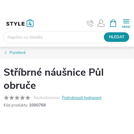
Přejít
na
obsah
NÁKUPNÍ
KOŠÍK
HLEDAT
Puzetové
Stříbrné náušnice Půl
obruče
Neohodnoceno
Podrobnosti hodnocení
Kód produktu:
1000768