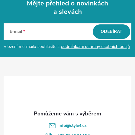
Mějte přehled o novinkách
a slevách
Z
á
E-mail
ODEBÍRAT
p
Vložením e-mailu souhlasíte s
podmínkami ochrany osobních údajů
a
t
í
info
@
style4.cz