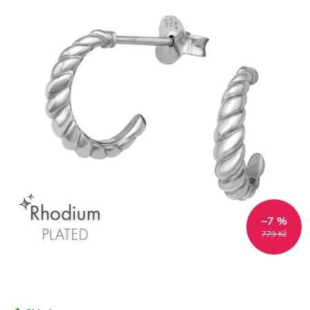
–7 %
779 Kč