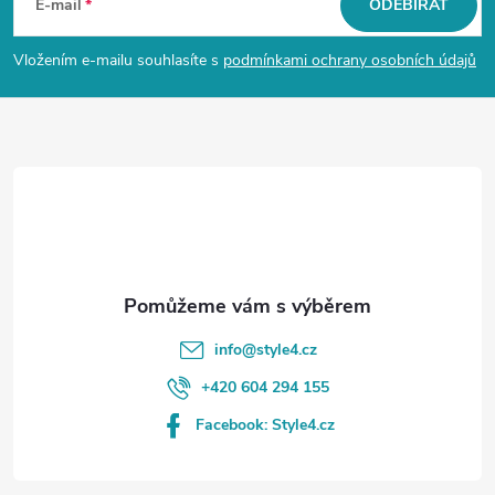
á
E-mail
ODEBÍRAT
p
Vložením e-mailu souhlasíte s
podmínkami ochrany osobních údajů
a
t
í
info
@
style4.cz
+420 604 294 155
Facebook: Style4.cz