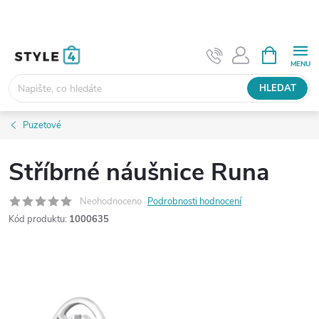
Přejít
na
obsah
NÁKUPNÍ
KOŠÍK
HLEDAT
Puzetové
Stříbrné náušnice Runa
Neohodnoceno
Podrobnosti hodnocení
Kód produktu:
1000635