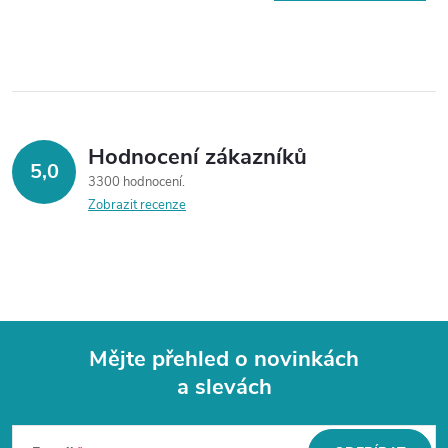
Hodnocení zákazníků
5,0
3300 hodnocení
Zobrazit recenze
Mějte přehled o novinkách
a slevách
Z