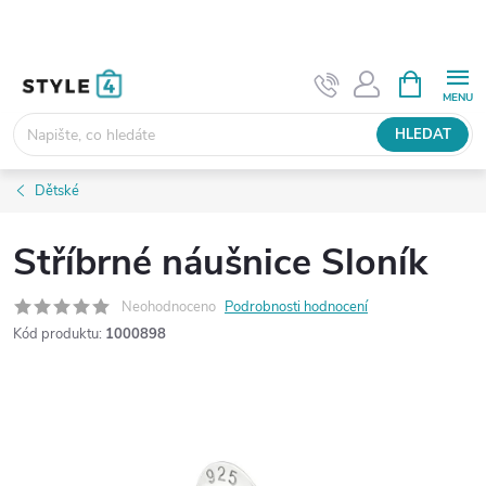
Přejít
na
obsah
NÁKUPNÍ
KOŠÍK
HLEDAT
Dětské
Stříbrné náušnice Sloník
Neohodnoceno
Podrobnosti hodnocení
Kód produktu:
1000898