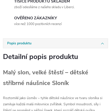
TISÍCE PRODUKTŮ SKLADEM
zboží odesíláme z našeho skladu v Liberci.
OVĚŘENO ZÁKAZNÍKY
více než 1000 pozitivních recenzí
Popis produktu
Detailní popis produktu
Malý slon, velké štěstí – dětské
stříbrné náušnice Sloník
Roztomilé jako úsměv – tyhle dětské náušnice ve tvaru sloníka si
zamiluje každá malá milovnice zvířátek. Symbol moudrosti, síly i
štěstí se proměnil v něžný šperk, který rozzáří dětská ouška.