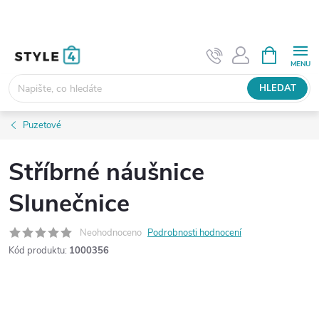
Přejít
na
obsah
NÁKUPNÍ
KOŠÍK
HLEDAT
Puzetové
Stříbrné náušnice
Slunečnice
Neohodnoceno
Podrobnosti hodnocení
Kód produktu:
1000356