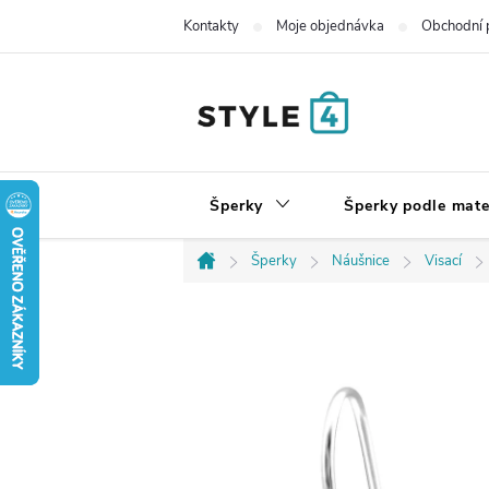
Přejít
Kontakty
Moje objednávka
Obchodní 
na
obsah
Šperky
Šperky podle mate
Šperky
Náušnice
Visací
Domů