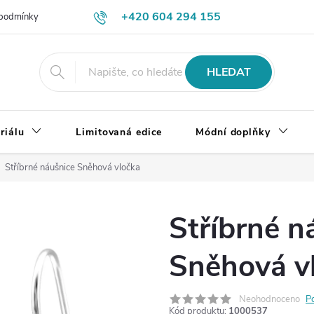
+420 604 294 155
podmínky
Výměna, vrácení a reklamace zboží
Doprava a platba
HLEDAT
riálu
Limitovaná edice
Módní doplňky
Stříbrné náušnice Sněhová vločka
Stříbrné n
Sněhová v
Neohodnoceno
P
Kód produktu:
1000537