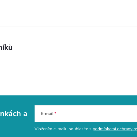
níků
vinkách
a
E-mail
Vložením e-mailu souhlasíte s
podmínkami ochrany o