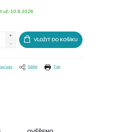
10.8.2026
VLOŽIT DO KOŠÍKU
dací pes
Sdílet
Tisk
Ů
OVĚŘENO