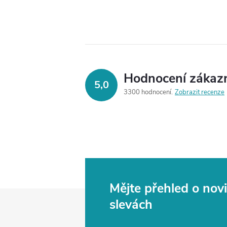
Hodnocení zákaz
5,0
3300 hodnocení
Zobrazit recenze
Mějte přehled o no
Z
slevách
á