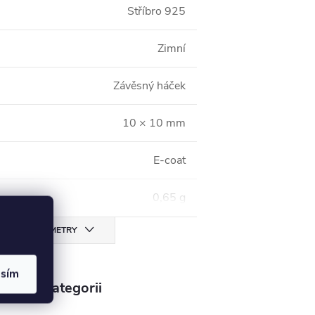
Stříbro 925
Zimní
Závěsný háček
10 × 10 mm
E-coat
0,65 g
CHNY PARAMETRY
asím
v této kategorii