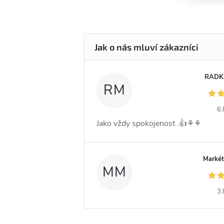
RADK
RM
6.
Jako vždy spokojenost .👍⚘️⚘️
Markét
MM
3.