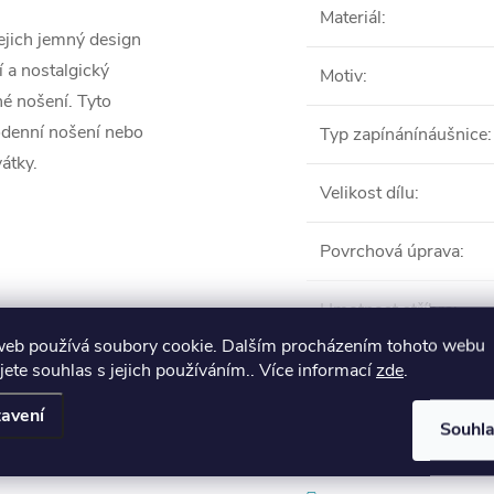
Materiál
:
jich jemný design
 a nostalgický
Motiv
:
é nošení. Tyto
odenní nošení nebo
Typ zapínánínáušnice
:
átky.
Velikost dílu
:
Povrchová úprava
:
Hmotnost stříbra
:
web používá soubory cookie. Dalším procházením tohoto webu
VŠE
jete souhlas s jejich používáním.. Více informací
zde
.
avení
Souhl
Produkt naleznete 