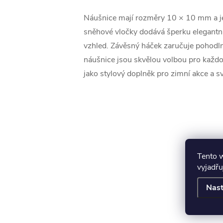
Náušnice mají rozměry 10 × 10 mm a je
sněhové vločky dodává šperku elegantní
vzhled. Závěsný háček zaručuje pohodln
náušnice jsou skvělou volbou pro každ
jako stylový doplněk pro zimní akce a sv
Tento 
vyjadřu
Nast