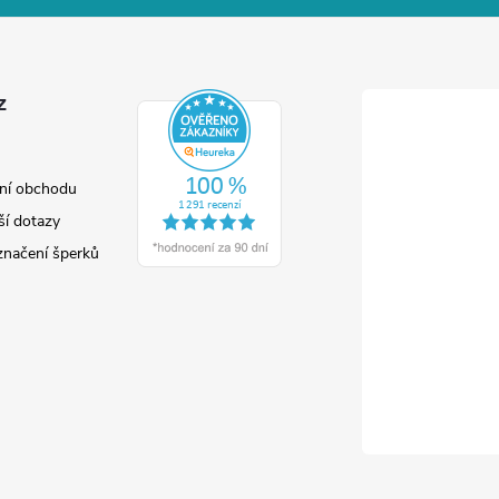
z
ní obchodu
ší dotazy
značení šperků