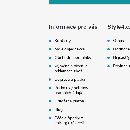
p
a
Informace pro vás
Style4.c
t
Kontakty
O nás
Moje objednávka
Hodnoce
í
Obchodní podmínky
Nejčastěj
Výměna, vrácení a
Povinné 
reklamace zboží
Doprava a platba
Podmínky ochrany
osobních údajů
Odložená platba
Blog
Péče o šperky z
chirurgické oceli