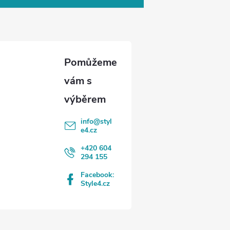
info
@
styl
e4.cz
+420 604
294 155
Facebook:
Style4.cz