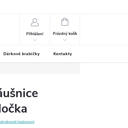
Podmínky ochrany osobních údajů
Odložená platba
Blog
Pé
NÁKUPNÍ
KOŠÍK
Prázdný košík
Přihlášení
Dárkové krabičky
Kontakty
Moje objednávka
áušnice
ločka
odrobnosti hodnocení