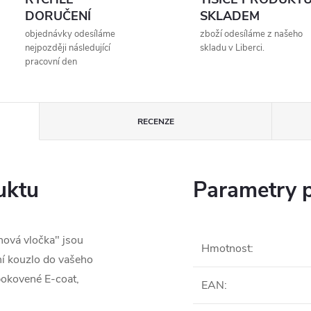
DORUČENÍ
SKLADEM
objednávky odesíláme
zboží odesíláme z našeho
nejpozději následující
skladu v Liberci.
pracovní den
RECENZE
uktu
Parametry 
hová vločka" jsou
Hmotnost
:
ní kouzlo do vašeho
 pokovené E-coat,
EAN
: