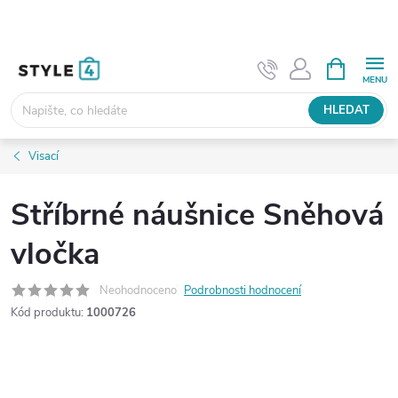
Přejít
na
obsah
NÁKUPNÍ
KOŠÍK
HLEDAT
Visací
Stříbrné náušnice Sněhová
vločka
Neohodnoceno
Podrobnosti hodnocení
Kód produktu:
1000726