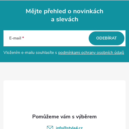
Mějte přehled o novinkách
a slevách
Z
á
E-mail
ODEBÍRAT
p
Vložením e-mailu souhlasíte s
podmínkami ochrany osobních údajů
a
t
í
info
@
style4.cz