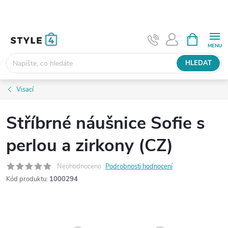
Přejít
na
obsah
NÁKUPNÍ
KOŠÍK
HLEDAT
Visací
Stříbrné náušnice Sofie s
perlou a zirkony (CZ)
Neohodnoceno
Podrobnosti hodnocení
Kód produktu:
1000294