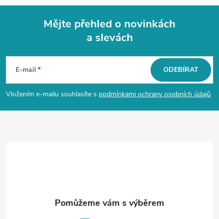
Mějte přehled o novinkách
a slevách
Z
á
E-mail
ODEBÍRAT
p
Vložením e-mailu souhlasíte s
podmínkami ochrany osobních údajů
a
t
í