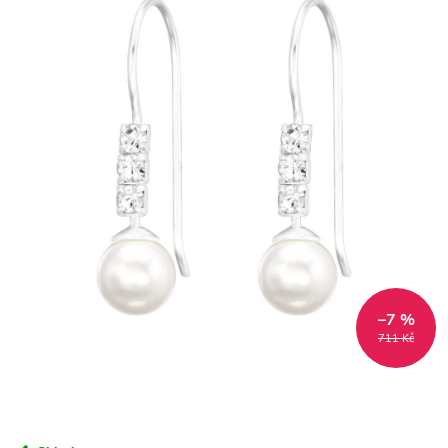
–7 %
711 Kč