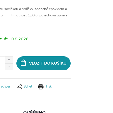
ou sovičkou a srdíčky, zdobené epoxidem a
 15 mm, hmotnost 1,00 g, povrchová úprava
10.8.2026
VLOŽIT DO KOŠÍKU
dací pes
Sdílet
Tisk
Ů
OVĚŘENO