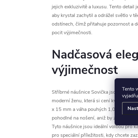
jejich exkluzivitě a luxusu. Tento detail 
aby krystal zachytil a odrážel světlo v t
odstínech, čímž přitahuje pozornost a d
pocit výjimečnosti.
Nadčasová eleg
výjimečnost
Tento 
Stříbrné náušnice Sovička jsou navržen
vyjadřu
moderní ženu, která si cení kvality a sty
Nast
x 15 mm a váha pouhých 1,00 g zajišťují
pohodlné na nošení, aniž by ztrácely na 
Tyto náušnice jsou ideální volbou pro k
pro speciální příležitosti, kdy chcete zazá