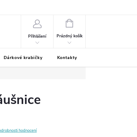
Podmínky ochrany osobních údajů
Odložená platba
Blog
Pé
NÁKUPNÍ
KOŠÍK
Prázdný košík
Přihlášení
Dárkové krabičky
Kontakty
Moje objednávka
áušnice
odrobnosti hodnocení