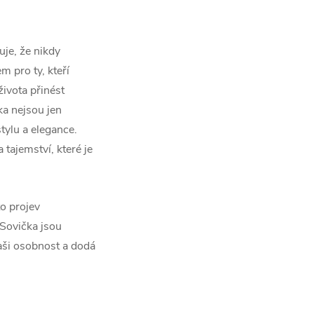
je, že nikdy
 pro ty, kteří
života přinést
ka nejsou jen
ylu a elegance.
tajemství, které je
to projev
 Sovička jsou
ši osobnost a dodá