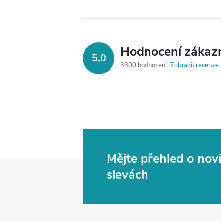
Hodnocení zákaz
5,0
3300 hodnocení
Zobrazit recenze
Mějte přehled o no
Z
slevách
á
p