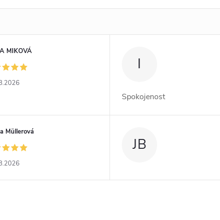
A MIKOVÁ
I
8.2026
Spokojenost
a Müllerová
JB
8.2026