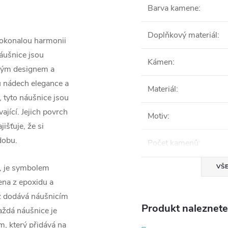
Barva kamene
:
Doplňkový materiál
:
dokonalou harmonii
náušnice jsou
Kámen
:
čným designem a
u nádech elegance a
Materiál
:
a, tyto náušnice jsou
ající. Jejich povrch
Motiv
:
išťuje, že si
dobu.
Počet kamenů
:
VŠE
e, je symbolem
ena z epoxidu a
ž dodává náušnicím
Produkt naleznete 
aždá náušnice je
, který přidává na