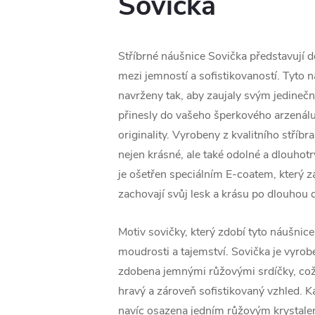
Sovička
Stříbrné náušnice Sovička představují 
mezi jemností a sofistikovaností. Tyto 
navrženy tak, aby zaujaly svým jedine
přinesly do vašeho šperkového arzenál
originality. Vyrobeny z kvalitního stříbr
nejen krásné, ale také odolné a dlouhotrv
je ošetřen speciálním E-coatem, který zaj
zachovají svůj lesk a krásu po dlouhou 
Motiv sovičky, který zdobí tyto náušnic
moudrosti a tajemství. Sovička je vyrob
zdobena jemnými růžovými srdíčky, co
hravý a zároveň sofistikovaný vzhled. K
navíc osazena jedním růžovým krystalem