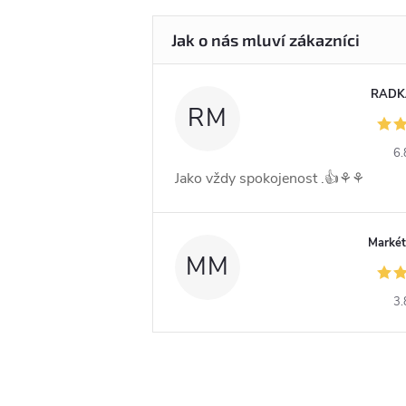
RADK
RM
6.
Jako vždy spokojenost .👍⚘️⚘️
Markét
MM
3.