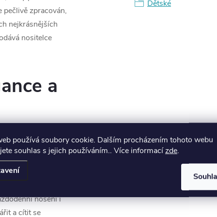
Dětské
je pečlivě zpracován,
ěch nejkrásnějších
odává nositelce
ance a
web používá soubory cookie. Dalším procházením tohoto webu
y s ohledem na
jete souhlas s jejich používáním.. Více informací
zde
.
lu. Jejich rozměry 9
avení
, že jsou lehké a
Souhl
své výraznosti.
aždodenní nošení i
řit a cítit se