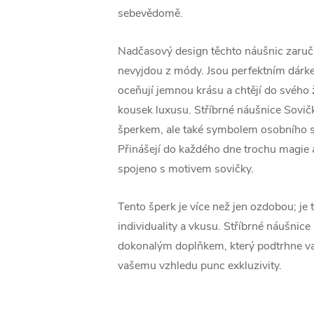
sebevědomě.
Nadčasový design těchto náušnic zaruču
nevyjdou z módy. Jsou perfektním dárkem
oceňují jemnou krásu a chtějí do svého 
kousek luxusu. Stříbrné náušnice Sovič
šperkem, ale také symbolem osobního st
Přinášejí do každého dne trochu magie a 
spojeno s motivem sovičky.
Tento šperk je více než jen ozdobou; je 
individuality a vkusu. Stříbrné náušnice
dokonalým doplňkem, který podtrhne va
vašemu vzhledu punc exkluzivity.