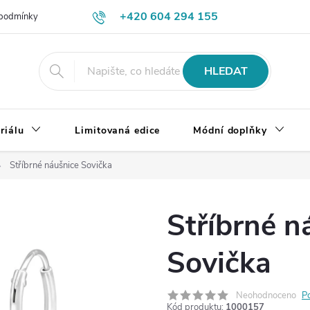
+420 604 294 155
podmínky
Výměna, vrácení a reklamace zboží
Doprava a platba
HLEDAT
riálu
Limitovaná edice
Módní doplňky
Stříbrné náušnice Sovička
Stříbrné n
Sovička
Neohodnoceno
P
Kód produktu:
1000157