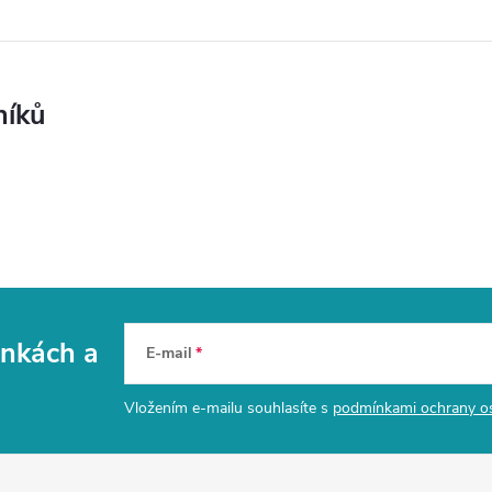
níků
vinkách
a
E-mail
Vložením e-mailu souhlasíte s
podmínkami ochrany o