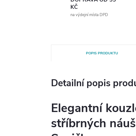
KČ
na výdejní místa DPD
POPIS PRODUKTU
Detailní popis prod
Elegantní kouzl
stříbrných náuš