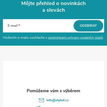
Mějte přehled o novinkách
a slevách
Z
á
E-mail
ODEBÍRAT
p
Vložením e-mailu souhlasíte s
podmínkami ochrany osobních údajů
a
t
í
info
@
style4.cz