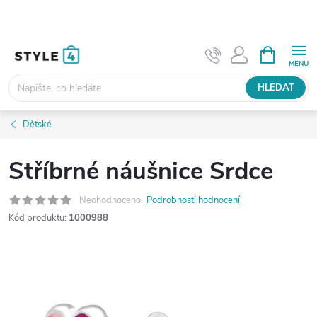
Přejít
na
obsah
NÁKUPNÍ
KOŠÍK
HLEDAT
Dětské
Stříbrné náušnice Srdce
Neohodnoceno
Podrobnosti hodnocení
Kód produktu:
1000988