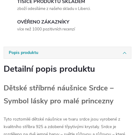
TISÍCE PRODUKTŮ SKLADEM
zboží odesíláme z našeho skladu v Liberci.
OVĚŘENO ZÁKAZNÍKY
více než 1000 pozitivních recenzí
Popis produktu
Detailní popis produktu
Dětské stříbrné náušnice Srdce –
Symbol lásky pro malé princezny
Tyto roztomilé dětské náušnice ve tvaru srdce jsou vyrobené z
kvalitního stříbra 925 a zdobené třpytivými krystaly. Srdce je
rozděleno na dvě jemné barvy – světle růžovou a růžovou – které