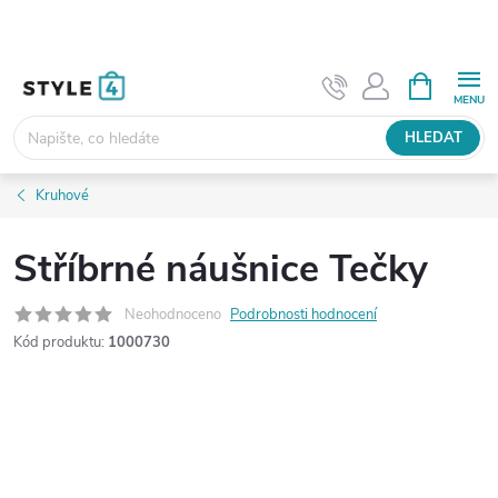
Přejít
na
obsah
NÁKUPNÍ
KOŠÍK
HLEDAT
Kruhové
Stříbrné náušnice Tečky
Neohodnoceno
Podrobnosti hodnocení
Kód produktu:
1000730