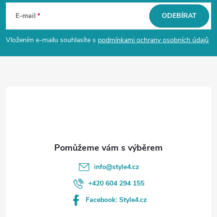
á
E-mail
ODEBÍRAT
p
Vložením e-mailu souhlasíte s
podmínkami ochrany osobních údajů
a
t
í
info
@
style4.cz
+420 604 294 155
Facebook: Style4.cz