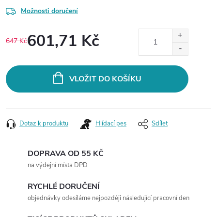
Možnosti doručení
601,71 Kč
647 Kč
Měrná
cena:
VLOŽIT DO KOŠÍKU
Dotaz k produktu
Hlídací pes
Sdílet
DOPRAVA OD 55 KČ
na výdejní místa DPD
RYCHLÉ DORUČENÍ
objednávky odesíláme nejpozději následující pracovní den