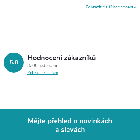
Zobrazit další hodnocení
Hodnocení zákazníků
5,0
3300 hodnocení
Zobrazit recenze
Mějte přehled o novinkách
a slevách
Z