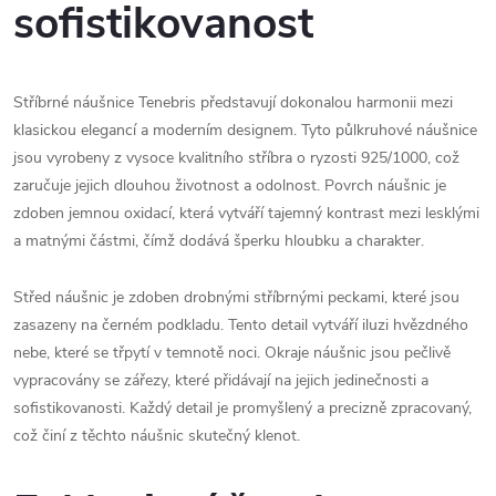
sofistikovanost
Stříbrné náušnice Tenebris představují dokonalou harmonii mezi
klasickou elegancí a moderním designem. Tyto půlkruhové náušnice
jsou vyrobeny z vysoce kvalitního stříbra o ryzosti 925/1000, což
zaručuje jejich dlouhou životnost a odolnost. Povrch náušnic je
zdoben jemnou oxidací, která vytváří tajemný kontrast mezi lesklými
a matnými částmi, čímž dodává šperku hloubku a charakter.
Střed náušnic je zdoben drobnými stříbrnými peckami, které jsou
zasazeny na černém podkladu. Tento detail vytváří iluzi hvězdného
nebe, které se třpytí v temnotě noci. Okraje náušnic jsou pečlivě
vypracovány se zářezy, které přidávají na jejich jedinečnosti a
sofistikovanosti. Každý detail je promyšlený a precizně zpracovaný,
což činí z těchto náušnic skutečný klenot.