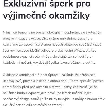
Exkluzivní šperk pro
výjimečné okamžiky
Náušnice Tenebris nejsou jen obyčejným doplňkem, ale skutečným
projevem luxusu a vkusu. Díky svému unikátnímu designu a
kvalitnímu zpracování se stanou nepostradatelnou součástí každé
šperkovnice. Jsou ideální volbou pro slavnostní příležitosti, kde
podtrhnou eleganci večerní róby, ale stejně tak se hodí i pro
každodenní nošení, kdy dodají špetku luxusu běžnému outfitu.
Oxidace v kombinaci s E-coat úpravou zajišťuje, že náušnice si
uchovají svůj půvab a lesk po dlouhou dobu. Tento speciální povrch
chrání šperk před poškozením a ztrátou barvy, což zaručuje, že
náušnice budou vypadat jako nové i po letech nošení. Jejich
nadčasový design zaručuje, že nikdy nevyjdou z módy a budou stále
aktuální bez ohledu na měnící se trendy.