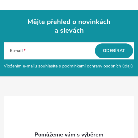
Mějte přehled o novinkách
a slevách
Z
á
E-mail
ODEBÍRAT
p
Vložením e-mailu souhlasíte s
podmínkami ochrany osobních údajů
a
t
í