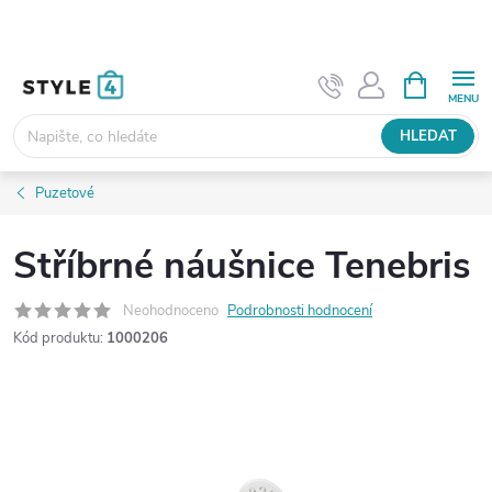
Přejít
na
obsah
NÁKUPNÍ
KOŠÍK
HLEDAT
Puzetové
Stříbrné náušnice Tenebris
Neohodnoceno
Podrobnosti hodnocení
Kód produktu:
1000206