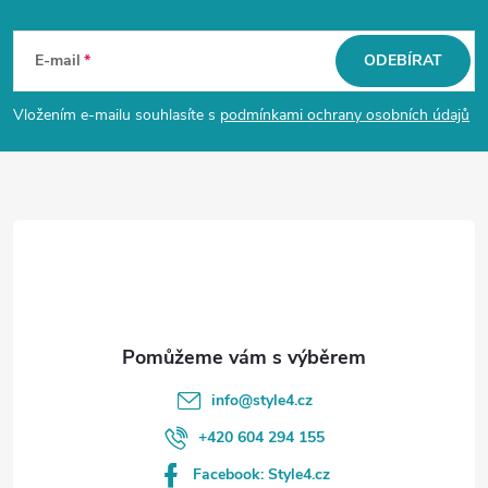
Z
á
E-mail
ODEBÍRAT
p
Vložením e-mailu souhlasíte s
podmínkami ochrany osobních údajů
a
t
í
info
@
style4.cz
+420 604 294 155
Facebook: Style4.cz