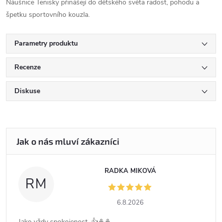
Náušnice Tenisky přinášejí do dětského světa radost, pohodu a
špetku sportovního kouzla.
Parametry produktu
Recenze
Diskuse
RADKA MIKOVÁ
RM
6.8.2026
Jako vždy spokojenost .👍⚘️⚘️