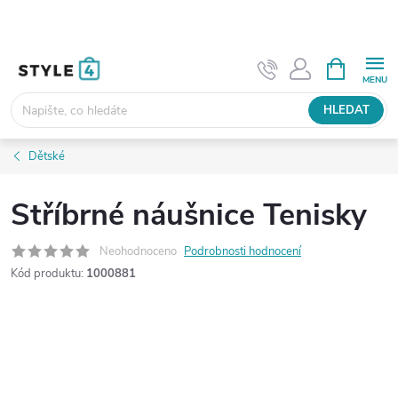
Přejít
na
obsah
NÁKUPNÍ
KOŠÍK
HLEDAT
Dětské
Stříbrné náušnice Tenisky
Neohodnoceno
Podrobnosti hodnocení
Kód produktu:
1000881